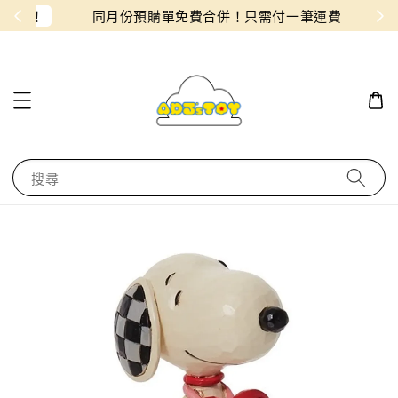
物！
同月份預購單免費合併！只需付一筆運費
搜尋