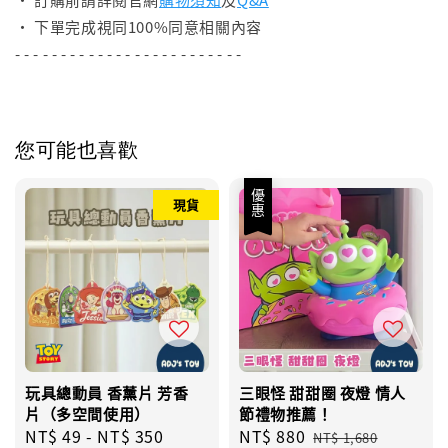
• 下單完成視同100%同意相關內容
- - - - - - - - - - - - - - - - - - - - - - - - -
您可能也喜歡
優惠
現貨
玩具總動員 香薰片 芳香
三眼怪 甜甜圈 夜燈 情人
片（多空間使用）
節禮物推薦！
Sale
NT$ 49
-
NT$ 350
Regular
Sale
NT$ 880
Regular
NT$ 1,680