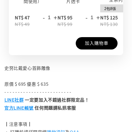
間使用）
片透卡
-
+
-
+
-
NT$ 47
NT$ 95
NT$ 125
NT$ 49
NT$ 99
NT$ 130
加入購物車
史努比戴愛心首飾雕像
原價 $ 695 優惠 $ 635
- - - - - - - - - - - - - - - - - - - - - - - - -
LINE社群
一定要加入不錯過社群限定品！
任何問題請私訊客服
官方LINE帳號
┃注意事項┃
• 訂購前請詳閱官網
購物須知
及
Q&A