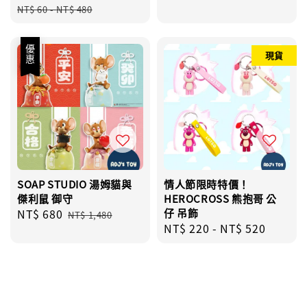
price
price
price
price
NT$ 60
-
NT$ 480
優惠
現貨
SOAP STUDIO 湯姆貓與
情人節限時特價！
傑利鼠 御守
HEROCROSS 熊抱哥 公
Sale
NT$ 680
Regular
仔 吊飾
NT$ 1,480
Regular
NT$ 220
-
NT$ 520
price
price
price