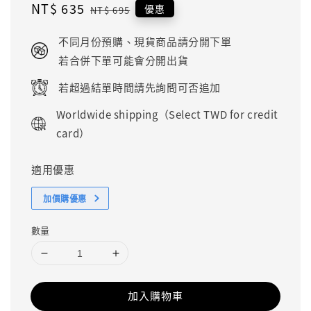
Sale
NT$ 635
Regular
優惠
NT$ 695
price
price
不同月份預購、現貨商品請分開下單
若合併下單可能會分開出貨
若超過結單時間請先詢問可否追加
Worldwide shipping（Select TWD for credit
card）
適用優惠
加價購優惠
數量
加入購物車