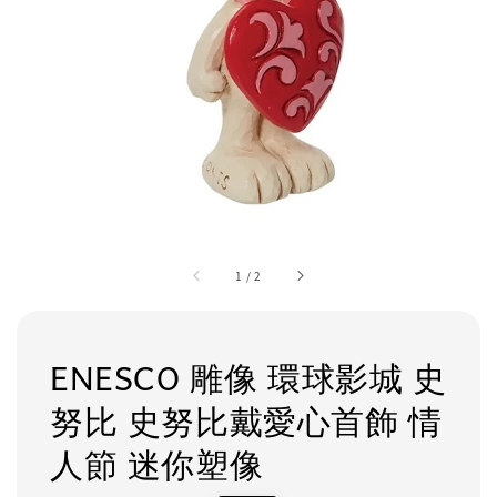
1
/
2
ENESCO 雕像 環球影城 史
努比 史努比戴愛心首飾 情
人節 迷你塑像