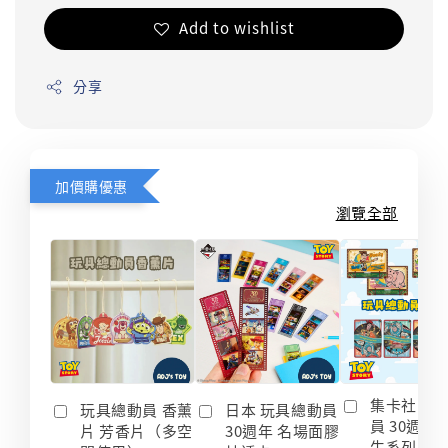
Add to wishlist
分享
加價購優惠
瀏覽全部
集卡社 玩
玩具總動員 香薰
日本 玩具總動員
員 30週年
片 芳香片（多空
30週年 名場面膠
生系列 收