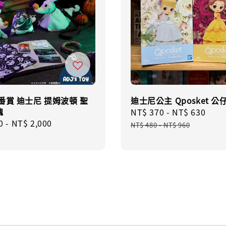
番賞 迪士尼 提姆波頓 聖
迪士尼公主 Qposket 公
魂
Sale
NT$ 370
-
NT$ 630
Reg
r
0
-
NT$ 2,000
price
pric
NT$ 480
-
NT$ 960