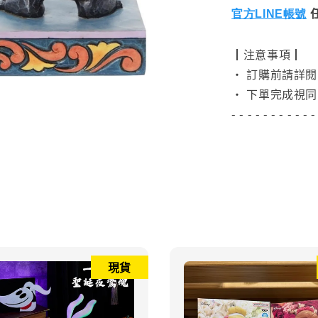
官方LINE帳號
┃注意事項┃
• 訂購前請詳
• 下單完成視同
- - - - - - - - - - -
現貨