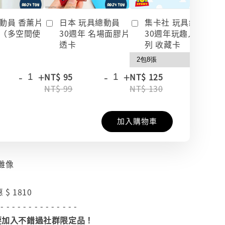
動員 香薰片
日本 玩具總動員
集卡社 玩具總動員
（多空間使
30週年 名場面膠片
30週年玩趣人生系
透卡
列 收藏卡
-
+
-
+
-
+
NT$ 95
NT$ 125
NT$ 99
NT$ 130
加入購物車
雕像
 $ 1810
 - - - - - - - - - - - - - -
加入不錯過社群限定品！