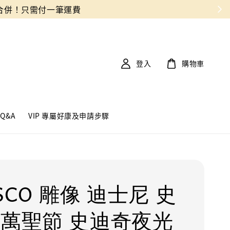
登入
購物車
Q&A
VIP 專屬好康及申請步驟
SCO 雕像 迪士尼 史
 萬聖節 史迪奇夜光