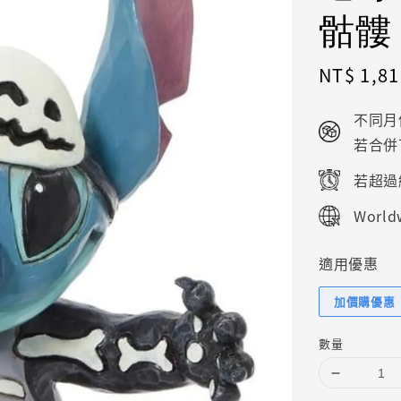
骷髏
Sale
NT$ 1,81
price
不同月
若合併
若超過
Worldw
適用優惠
加價購優惠
數量