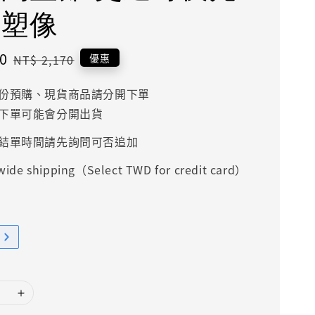
 塑像
0
Regular
優惠
NT$ 2,170
price
份預購、現貨商品請分開下單
下單可能會分開出貨
結單時間請先詢問可否追加
ide shipping（Select TWD for credit card）