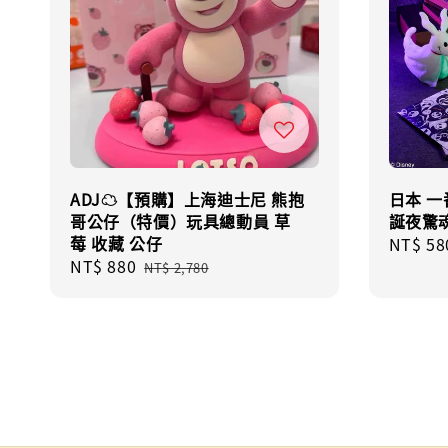
ADJ☁️【預購】上海迪士尼 熊抱
日本 一
哥公仔（特價）玩具總動員 草
誕夜驚
莓 收藏 公仔
Regula
NT$ 58
Sale
NT$ 880
Regular
price
NT$ 2,780
price
price