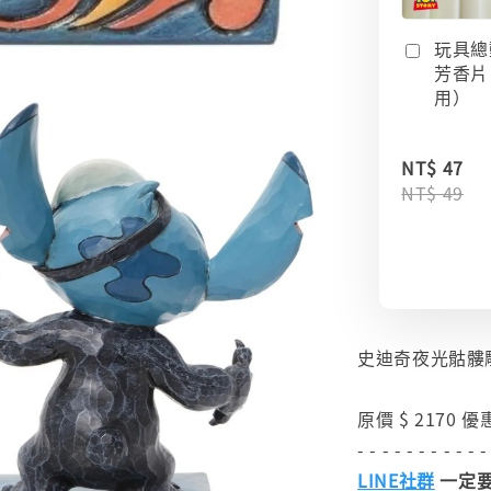
玩具總
芳香片
用）
NT$ 47
NT$ 49
史迪奇夜光骷髏
原價 $ 2170 優惠
- - - - - - - - - - -
LINE社群
一定要