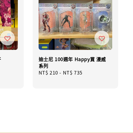
仔
迪士尼 100週年 Happy賞 漫威
系列
ular
Regular
NT$ 210
-
NT$ 735
e
price