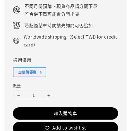
price
price
不同月份預購、現貨商品請分開下單
若合併下單可能會分開出貨
若超過結單時間請先詢問可否追加
Worldwide shipping（Select TWD for credit
card）
適用優惠
加價購優惠
數量
加入購物車
Add to wishlist