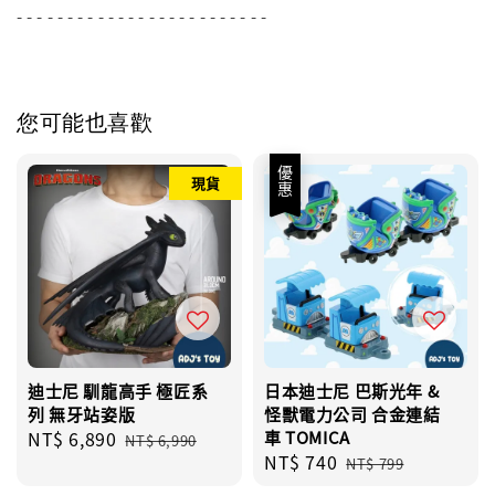
- - - - - - - - - - - - - - - - - - - - - - - - -
您可能也喜歡
優惠
現貨
迪士尼 馴龍高手 極匠系
日本迪士尼 巴斯光年 &
列 無牙站姿版
怪獸電力公司 合金連結
Sale
NT$ 6,890
Regular
車 TOMICA
NT$ 6,990
Sale
NT$ 740
Regular
price
price
NT$ 799
price
price