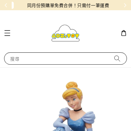
物！
同月份預購單免費合併！只需付一筆運費
搜尋