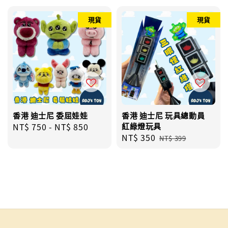
現貨
現貨
香港 迪士尼 委屈娃娃
香港 迪士尼 玩具總動員
Regular
NT$ 750
-
NT$ 850
紅綠燈玩具
Sale
NT$ 350
Regular
price
NT$ 399
price
price