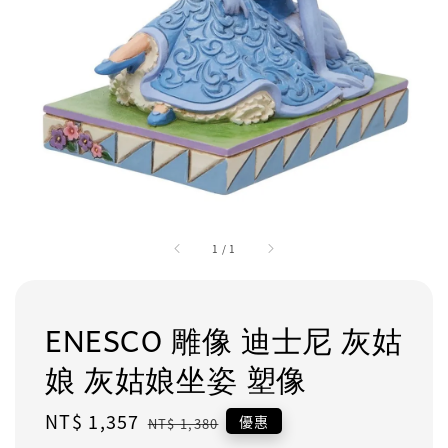
1
/
1
ENESCO 雕像 迪士尼 灰姑
娘 灰姑娘坐姿 塑像
Sale
NT$ 1,357
Regular
優惠
NT$ 1,380