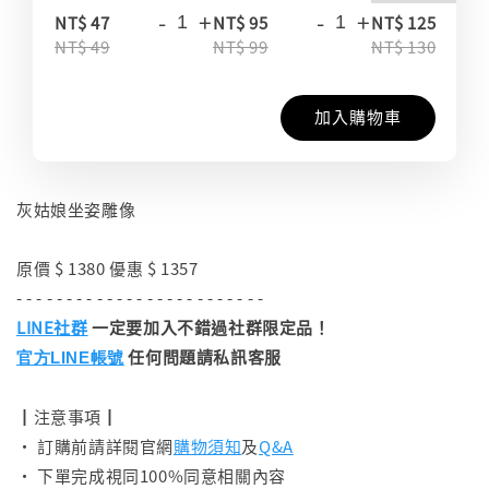
-
+
-
+
-
NT$ 47
NT$ 95
NT$ 125
NT$ 49
NT$ 99
NT$ 130
加入購物車
灰姑娘坐姿雕像
原價 $ 1380 優惠 $ 1357
- - - - - - - - - - - - - - - - - - - - - - - - -
LINE社群
一定要加入不錯過社群限定品！
任何問題請私訊客服
官方LINE帳號
┃注意事項┃
• 訂購前請詳閱官網
購物須知
及
Q&A
• 下單完成視同100%同意相關內容