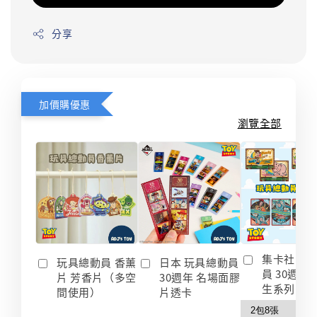
分享
加價購優惠
瀏覽全部
集卡社 玩
玩具總動員 香薰
日本 玩具總動員
員 30週年
片 芳香片（多空
30週年 名場面膠
生系列 收
間使用）
片透卡