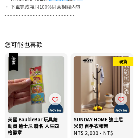
• 下單完成視同100%同意相關內容
- - - - - - - - - - - - - - - - - - - - - - - - -
您可能也喜歡
優惠
現貨
美國 BaubleBar 玩具總
SUNDAY HOME 迪士尼
動員 迪士尼 聯名 人生四
米奇 百手衣帽架
格徽章
Regular
NT$ 2,000
-
NT$