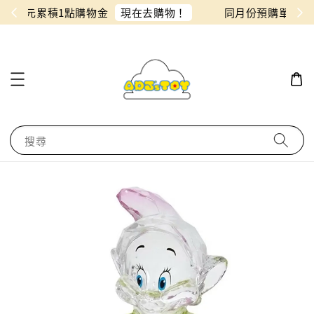
物！
同月份預購單免費合併！只需付一筆運費
搜尋