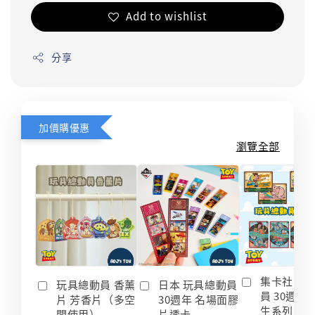
Add to wishlist
分享
加價購優惠
瀏覽全部
集卡社 玩
玩具總動員 香薰
日本 玩具總動員
員 30週年
片 芳香片（多空
30週年 名場面膠
生系列 收
間使用）
片透卡