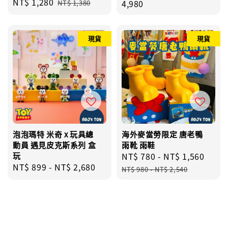
Sale
NT$ 1,280
Regular
price
4,980
NT$ 1,380
price
price
現貨
現貨
泡泡瑪特 米奇 x 玩具總
海外麥當勞限定 唐老鴨
動員 遇見皮克斯系列 盒
雨靴 雨鞋
玩
Sale
NT$ 780
-
NT$ 1,560
Regu
Regular
NT$ 899
-
NT$ 2,680
price
pric
NT$ 980
-
NT$ 2,540
price