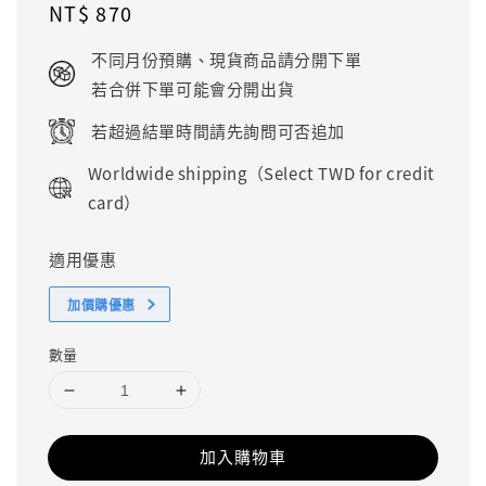
Regular
NT$ 870
price
不同月份預購、現貨商品請分開下單
若合併下單可能會分開出貨
若超過結單時間請先詢問可否追加
Worldwide shipping（Select TWD for credit
card）
適用優惠
加價購優惠
數量
加入購物車