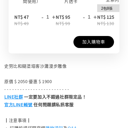
間使用）
片透卡
-
+
-
+
-
NT$ 47
NT$ 95
NT$ 125
NT$ 49
NT$ 99
NT$ 130
加入購物車
史努比和糊塗塌客沙灘漫步雕像
原價 $ 2050 優惠 $ 1900
- - - - - - - - - - - - - - - - - - - - - - - - -
LINE社群
一定要加入不錯過社群限定品！
任何問題請私訊客服
官方LINE帳號
┃注意事項┃
• 訂購前請詳閱官網
購物須知
及
Q&A