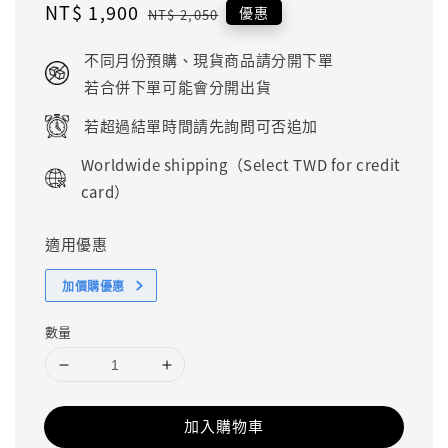
Sale
NT$ 1,900
Regular
優惠
NT$ 2,050
price
price
不同月份預購、現貨商品請分開下單
若合併下單可能會分開出貨
若超過結單時間請先詢問可否追加
Worldwide shipping（Select TWD for credit
card）
適用優惠
加價購優惠
數量
加入購物車