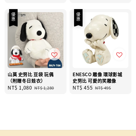
price
price
price
優惠
優惠
山莫 史努比 豆袋 玩偶
ENESCO 雕像 環球影城
（附贈冬日娃衣）
史努比 可愛的笑雕像
Sale
NT$ 1,080
Regular
Sale
NT$ 455
Regular
NT$ 1,280
NT$ 495
price
price
price
price