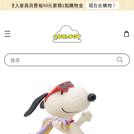
物！
同月份預購單免費合併！只需付一筆運費
搜尋