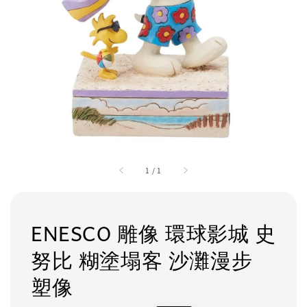
1
/
1
ENESCO 雕像 環球影城 史
努比 糊塗塌客 沙灘漫步
塑像