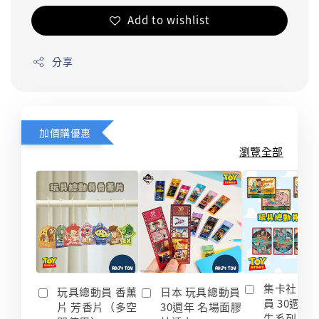
Add to wishlist
分享
加價購優惠
瀏覽全部
集卡社 玩
玩具總動員 香薰
日本 玩具總動員
員 30週年
片 芳香片（多空
30週年 名場面膠
生系列 收