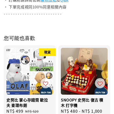
• 下單完成視同100%同意相關內容
- - - - - - - - - - - - - - - - - - - - - - - - -
您可能也喜歡
現貨
史努比 掌心存錢筒 歐拉
SNOOPY 史努比 復古 積
夫 查理布朗
木 打字機
Sale
NT$ 499
Regular
Regular
NT$ 480
-
NT$ 1,000
NT$ 520