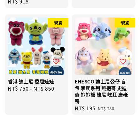
Regular
NT$ 918
price
price
price
現貨
現貨
香港 迪士尼 委屈娃娃
ENESCO 迪士尼公仔 盲
Regular
NT$ 750
-
NT$ 850
包 攀爬系列 熊抱哥 史迪
奇 抱抱龍 維尼 屹耳 唐老
price
鴨
Sale
NT$ 195
Regular
NT$ 280
price
price