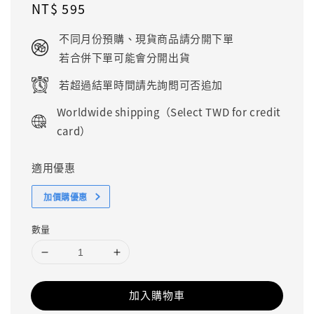
Regular
NT$ 595
price
不同月份預購、現貨商品請分開下單
若合併下單可能會分開出貨
若超過結單時間請先詢問可否追加
Worldwide shipping（Select TWD for credit
card）
適用優惠
加價購優惠
數量
加入購物車