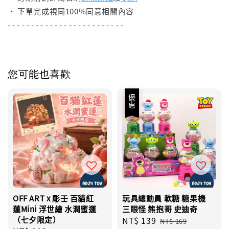
• 下單完成視同100%同意相關內容
- - - - - - - - - - - - - - - - - - - - - - - - -
您可能也喜歡
優惠
OFF ART x 彫壬 百貓紅
玩具總動員 軟糖 糖果機
蓮Mini 浮世繪 水潤蜜運
三眼怪 熊抱哥 史迪奇
（七夕限定）
Sale
NT$ 139
Regular
NT$ 169