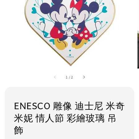
1
/
2
ENESCO 雕像 迪士尼 米奇
米妮 情人節 彩繪玻璃 吊
飾