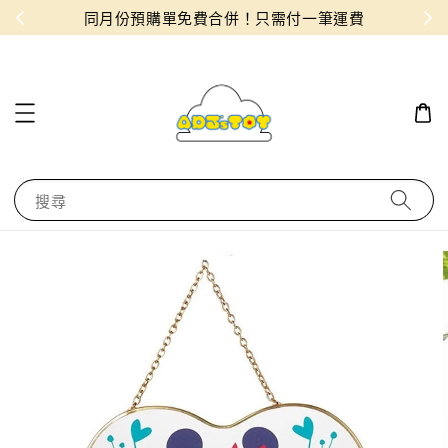
物！
同月份預購單免費合併！只需付一筆運費
搜尋