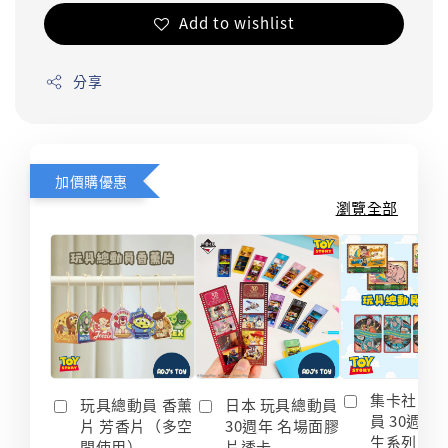
Add to wishlist
分享
加價購優惠
瀏覽全部
集卡社 玩
玩具總動員 香薰
日本 玩具總動員
員 30週年
片 芳香片（多空
30週年 名場面膠
生系列 收
間使用）
片透卡