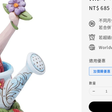
Sale
NT$ 685
price
不同月
若合併
若超過
Worldw
適用優惠
加價購優惠
數量