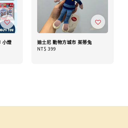
牌 小燈
迪士尼 動物方城市 茱蒂兔
Regular
NT$ 399
price