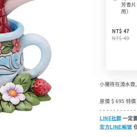
芳香片
用）
NT$ 47
NT$ 49
小豬待在澆水壺
原價 $ 695 特價 
- - - - - - - - - - -
LINE社群
一定要
官方LINE帳號