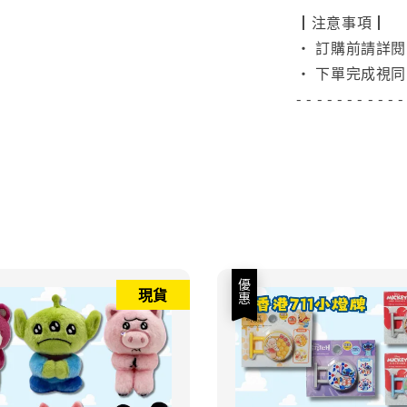
┃注意事項┃
• 訂購前請詳
• 下單完成視同
- - - - - - - - - - -
優惠
現貨