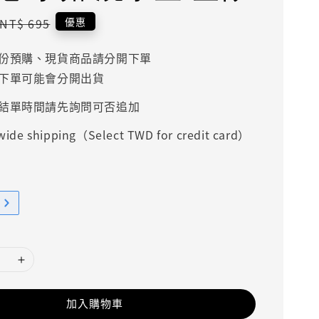
Regular
優惠
NT$ 695
price
份預購、現貨商品請分開下單
下單可能會分開出貨
結單時間請先詢問可否追加
ide shipping（Select TWD for credit card）
加入購物車