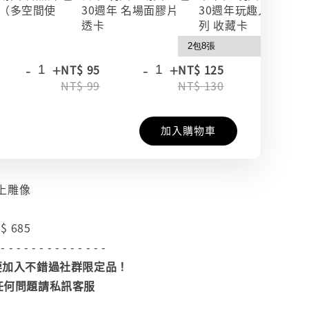
（多空間使
30週年 名場面膠片
30週年玩趣人生系
透卡
列 收藏卡
-
+
-
+
-
+
NT$ 95
NT$ 125
NT$ 99
NT$ 130
加入購物車
上雕像
$ 685
 - - - - - - - - - - - - - -
加入不錯過社群限定品！
任何問題請私訊客服