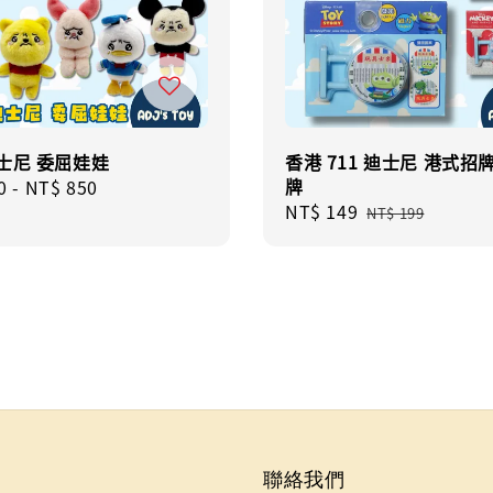
士尼 委屈娃娃
香港 711 迪士尼 港式招
牌
r
0
-
NT$ 850
Sale
NT$ 149
Regular
NT$ 199
price
price
聯絡我們