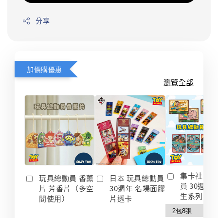
分享
加價購優惠
瀏覽全部
集卡社 玩
玩具總動員 香薰
日本 玩具總動員
員 30週年
片 芳香片（多空
30週年 名場面膠
生系列 收
間使用）
片透卡