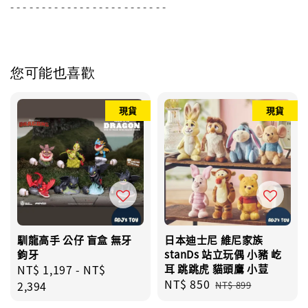
- - - - - - - - - - - - - - - - - - - - - - - - -
您可能也喜歡
現貨
現貨
馴龍高手 公仔 盲盒 無牙
日本迪士尼 維尼家族
鉤牙
stanDs 站立玩偶 小豬 屹
Regular
NT$ 1,197
-
NT$
耳 跳跳虎 貓頭鷹 小荳
Sale
NT$ 850
Regular
price
2,394
NT$ 899
price
price