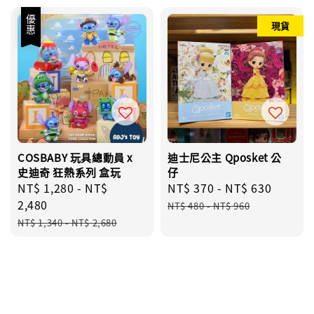
優惠
現貨
COSBABY 玩具總動員 x
迪士尼公主 Qposket 公
史迪奇 狂熱系列 盒玩
仔
Sale
NT$ 1,280
-
NT$
Sale
NT$ 370
-
NT$ 630
Regul
price
2,480
price
price
NT$ 480
-
NT$ 960
Regular
NT$ 1,340
-
NT$ 2,680
price