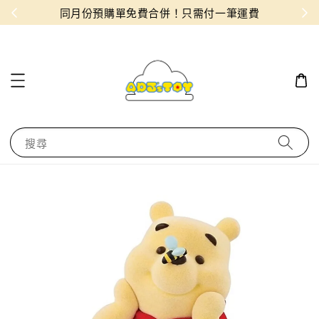
物！
同月份預購單免費合併！只需付一筆運費
搜尋