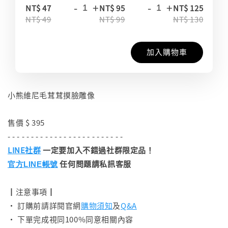
-
+
-
+
-
NT$ 47
NT$ 95
NT$ 125
NT$ 49
NT$ 99
NT$ 130
加入購物車
小熊維尼毛茸茸摸臉雕像
售價 $ 395
- - - - - - - - - - - - - - - - - - - - - - - - -
LINE社群
一定要加入不錯過社群限定品！
任何問題請私訊客服
官方LINE帳號
┃注意事項┃
• 訂購前請詳閱官網
購物須知
及
Q&A
• 下單完成視同100%同意相關內容