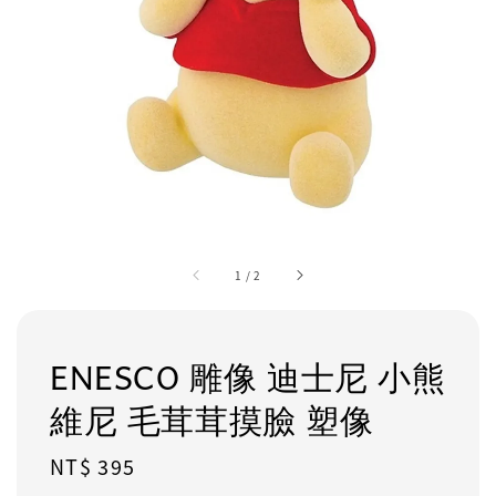
1
/
2
ENESCO 雕像 迪士尼 小熊
維尼 毛茸茸摸臉 塑像
Regular
NT$ 395