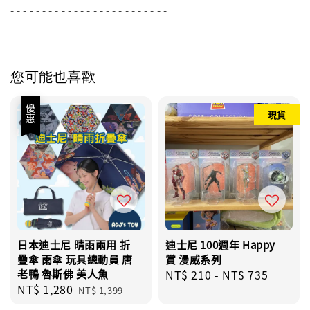
- - - - - - - - - - - - - - - - - - - - - - - - -
您可能也喜歡
優惠
現貨
日本迪士尼 晴雨兩用 折
迪士尼 100週年 Happy
疊傘 雨傘 玩具總動員 唐
賞 漫威系列
老鴨 魯斯佛 美人魚
Regular
NT$ 210
-
NT$ 735
Sale
NT$ 1,280
Regular
price
NT$ 1,399
price
price