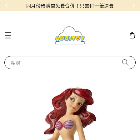
物！
同月份預購單免費合併！只需付一筆運費
搜尋