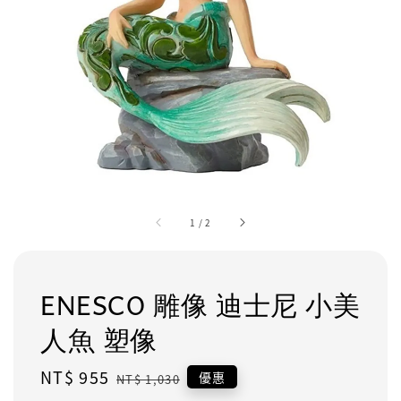
1
/
2
ENESCO 雕像 迪士尼 小美
人魚 塑像
Sale
NT$ 955
Regular
優惠
NT$ 1,030