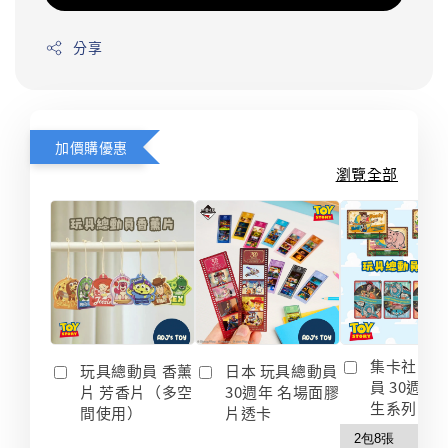
分享
加價購優惠
瀏覽全部
集卡社 玩
玩具總動員 香薰
日本 玩具總動員
員 30週年
片 芳香片（多空
30週年 名場面膠
生系列 收
間使用）
片透卡