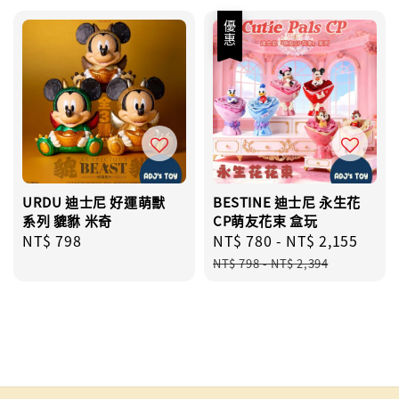
優惠
URDU 迪士尼 好運萌獸
BESTINE 迪士尼 永生花
系列 貔貅 米奇
CP萌友花束 盒玩
Regular
NT$ 798
Sale
NT$ 780
-
NT$ 2,155
Regu
price
price
pric
NT$ 798
-
NT$ 2,394