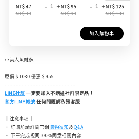
-
+
-
+
-
NT$ 47
NT$ 95
NT$ 125
NT$ 49
NT$ 99
NT$ 130
加入購物車
小美人魚雕像
原價 $ 1030 優惠 $ 955
- - - - - - - - - - - - - - - - - - - - - - - - -
LINE社群
一定要加入不錯過社群限定品！
任何問題請私訊客服
官方LINE帳號
┃注意事項┃
• 訂購前請詳閱官網
購物須知
及
Q&A
• 下單完成視同100%同意相關內容