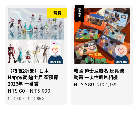
優惠
現貨
（特價2折起）日本
韓國 迪士尼聯名 玩具總
Happy賞 迪士尼 聖誕節
動員 一次性底片相機
2023年 一番賞
Sale
NT$ 980
Regular
NT$ 1,139
Sale
NT$ 60
-
NT$ 600
Regular
price
price
price
price
NT$ 300
-
NT$ 850