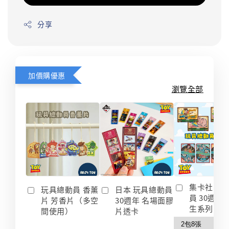
分享
加價購優惠
瀏覽全部
集卡社 玩
玩具總動員 香薰
日本 玩具總動員
員 30週年
片 芳香片（多空
30週年 名場面膠
生系列 收
間使用）
片透卡