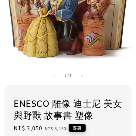
1
/
3
ENESCO 雕像 迪士尼 美女
與野獸 故事書 塑像
Sale
NT$ 3,050
Regular
優惠
NT$ 3,150