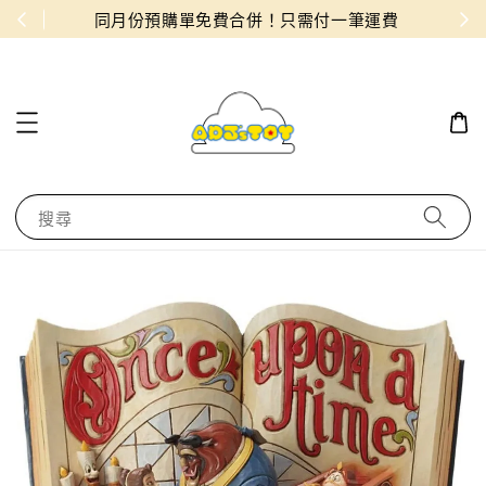
物！
同月份預購單免費合併！只需付一筆運費
搜尋