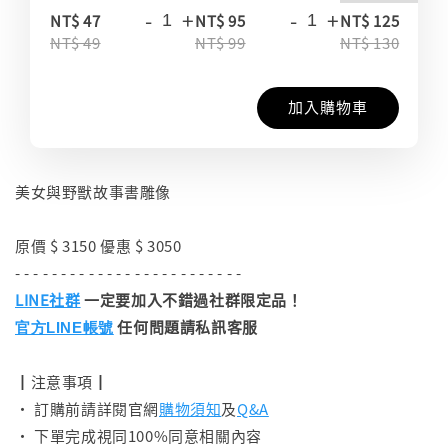
-
+
-
+
-
NT$ 47
NT$ 95
NT$ 125
NT$ 49
NT$ 99
NT$ 130
加入購物車
美女與野獸故事書雕像
原價 $ 3150 優惠 $ 3050
- - - - - - - - - - - - - - - - - - - - - - - - -
LINE社群
一定要加入不錯過社群限定品！
任何問題請私訊客服
官方LINE帳號
┃注意事項┃
• 訂購前請詳閱官網
購物須知
及
Q&A
• 下單完成視同100%同意相關內容