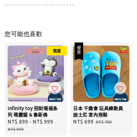
- - - - - - - - - - - - - - - - - - - - - - - - -
您可能也喜歡
優惠
現貨
infinity toy 招財喵福系
日本 千趣會 玩具總動員
列 瑪麗貓 & 魯斯佛
迪士尼 室內拖鞋
Sale
NT$ 899
-
NT$ 999
Regular
Sale
NT$ 699
Regular
NT$ 780
price
price
price
price
NT$ 999