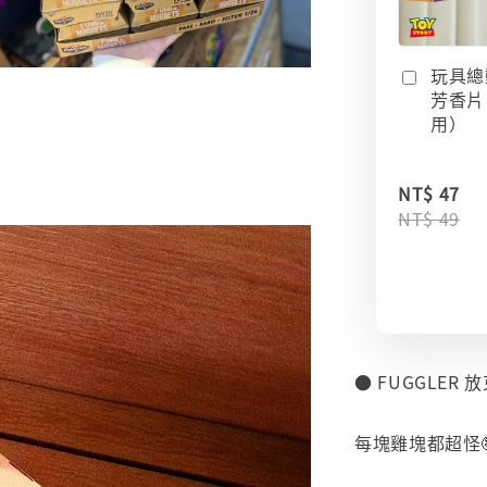
玩具總
芳香片
用）
NT$ 47
NT$ 49
● FUGGLER
⠀
每塊雞塊都超怪
⠀