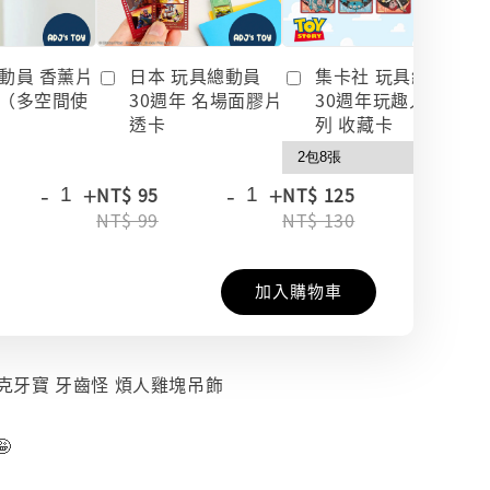
動員 香薰片
日本 玩具總動員
集卡社 玩具總動員
（多空間使
30週年 名場面膠片
30週年玩趣人生系
透卡
列 收藏卡
-
+
-
+
-
+
NT$ 95
NT$ 125
NT$ 99
NT$ 130
加入購物車
 放克牙寶 牙齒怪 煩人雞塊吊飾
