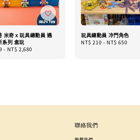
 米奇 x 玩具總動員 遇
玩具總動員 冷門角色
斯系列 盒玩
Regular
NT$ 210
-
NT$ 650
r
9
-
NT$ 2,680
price
聯絡我們
聯繫我們