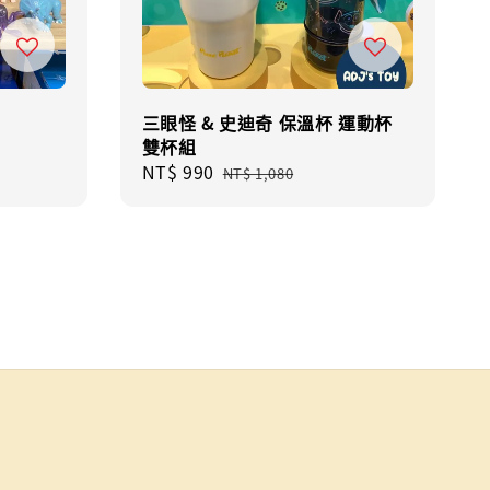
三眼怪 & 史迪奇 保溫杯 運動杯
雙杯組
Sale
NT$ 990
Regular
NT$ 1,080
price
price