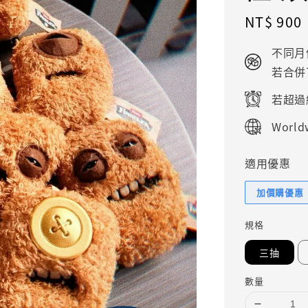
Regular
NT$ 900
price
不同月
若合併
若超過
Worldw
適用優惠
加價購優惠
規格
三抽
數量