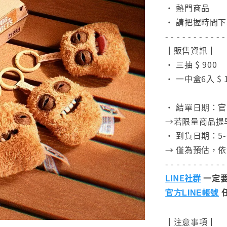
• 熱門商品
• 請把握時間
- - - - - - - - - - -
┃販售資訊┃
• 三抽 $ 900
• 一中盒6入 $ 1
⠀
• 結單日期：官
→若限量商品提
• 到貨日期：5-
→ 僅為預估，
- - - - - - - - - - -
LINE社群
一定要
官方LINE帳號
┃注意事項┃