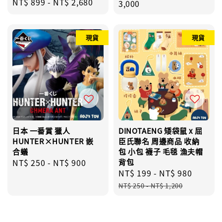
Regular
NT$ 899
-
NT$ 2,680
price
3,000
price
現貨
現貨
日本 一番賞 獵人
DINOTAENG 矮袋鼠 x 屈
HUNTER×HUNTER 嵌
臣氏聯名 周邊商品 收納
合蟻
包 小包 襪子 毛毯 漁夫帽
Regular
NT$ 250
-
NT$ 900
背包
Sale
NT$ 199
-
NT$ 980
Regul
price
price
price
NT$ 250
-
NT$ 1,200