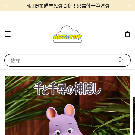
物！
同月份預購單免費合併！只需付一筆運費
搜尋