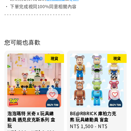
• 下單完成視同100%同意相關內容
- - - - - - - - - - - - - - - - - - - - - - - - -
您可能也喜歡
現貨
現貨
泡泡瑪特 米奇 x 玩具總
BE@RBRICK 庫柏力克
動員 遇見皮克斯系列 盒
熊 玩具總動員 盲盒
玩
Regular
NT$ 1,500
-
NT$