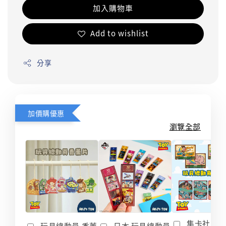
加入購物車
Add to wishlist
分享
加價購優惠
瀏覽全部
集卡社 玩
玩具總動員 香薰
日本 玩具總動員