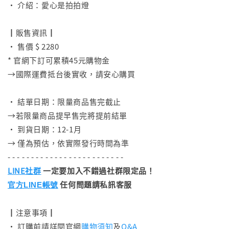
• 介紹：愛心是拍拍燈
⠀
┃販售資訊┃
• 售價 $ 2280
* 官網下訂可累積45元購物金
→國際運費抵台後實收，請安心購買
⠀
• 結單日期：限量商品售完截止
→若限量商品提早售完將提前結單
• 到貨日期：12-1月
→ 僅為預估，依實際發行時間為準
- - - - - - - - - - - - - - - - - - - - - - - - -
LINE社群
一定要加入不錯過社群限定品！
任何問題請私訊客服
官方LINE帳號
┃注意事項┃
• 訂購前請詳閱官網
購物須知
及
Q&A