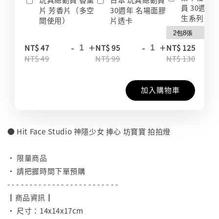
員 30週年
片 芳香片（多空
30週年 名場面膠
生系列 收
間使用）
片透卡
-
+
-
+
-
NT$ 47
NT$ 95
NT$ 125
NT$ 49
NT$ 99
NT$ 130
加入購物車
● Hit Face Studio 神隱少女 捧心 坊寶寶 拍拍燈
⠀
• 限量商品
• 請把握時間下單預購
- - - - - - - - - - - - - - - - - - - - - - - - -
┃商品資訊┃
• 尺寸：14x14x17cm