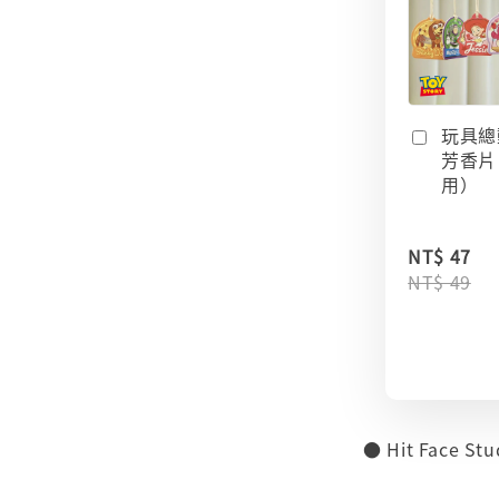
玩具總
芳香片
用）
NT$ 47
NT$ 49
● Hit Face 
⠀