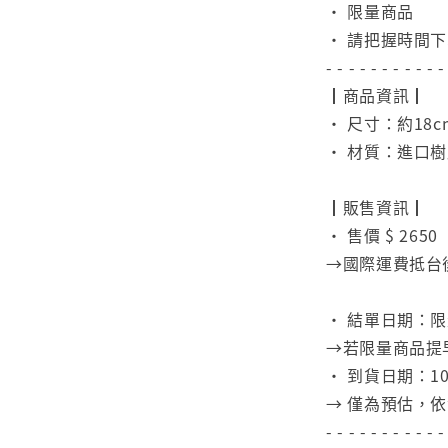
• 限量商品
• 請把握時間
- - - - - - - - - - -
┃商品資訊┃
• 尺寸：約18c
• 材質：進口
⠀
┃販售資訊┃
• 售價 $ 2650
→國際運費抵台
⠀
• 結單日期：
→若限量商品提
• 到貨日期：10
→ 僅為預估，
- - - - - - - - - - -