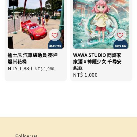
迪士尼 汽車總動員 麥坤
WAWA STUDIO 間諜家
爆米花桶
家酒 x 神隱少女 千尋安
Sale
NT$ 1,880
Regular
妮亞
NT$ 1,980
Regular
NT$ 1,000
price
price
price
Follow us