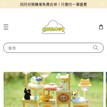
物！
同月份預購單免費合併！只需付一筆運費
搜尋