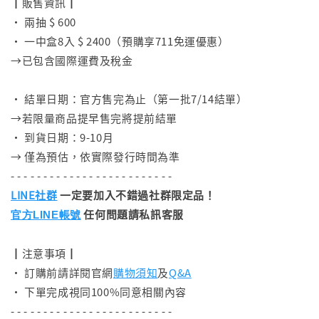
┃販售資訊┃
• 兩抽 $ 600
• 一中盒8入 $ 2400（預購享711免運優惠）
→已包含國際運費及稅金
⠀
• 結單日期：官方售完為止（第一批7/14結單）
→若限量商品提早售完將提前結單
• 到貨日期：9-10月
→ 僅為預估，依實際發行時間為準
- - - - - - - - - - - - - - - - - - - - - - - - -
LINE社群
一定要加入不錯過社群限定品！
任何問題請私訊客服
官方LINE帳號
┃注意事項┃
• 訂購前請詳閱官網
購物須知
及
Q&A
• 下單完成視同100%同意相關內容
- - - - - - - - - - - - - - - - - - - - - - - - -