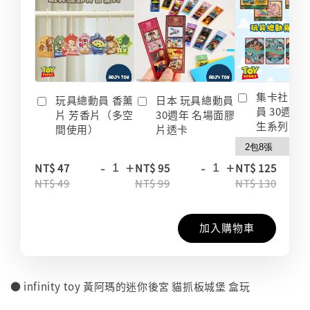
集卡社 玩
玩具總動員 香薰
日本 玩具總動員
員 30週年
片 芳香片（多空
30週年 名場面膠
生系列 收
間使用）
片透卡
-
+
-
+
-
NT$ 47
NT$ 95
NT$ 125
NT$ 49
NT$ 99
NT$ 130
加入購物車
● infinity toy 黃阿瑪的迷你後宮 貓抓板城堡 盒玩
⠀