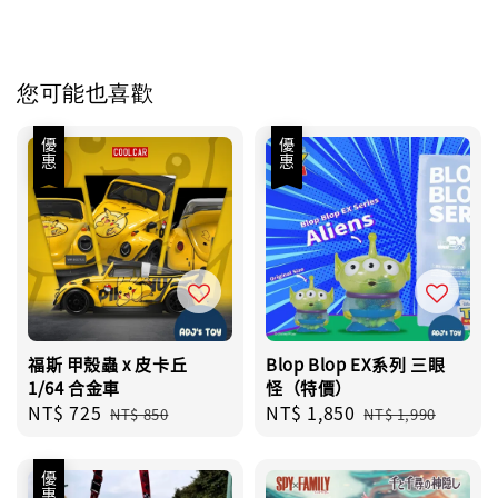
您可能也喜歡
優惠
優惠
福斯 甲殼蟲 x 皮卡丘
Blop Blop EX系列 三眼
1/64 合金車
怪（特價）
Sale
NT$ 725
Regular
Sale
NT$ 1,850
Regular
NT$ 850
NT$ 1,990
price
price
price
price
優惠