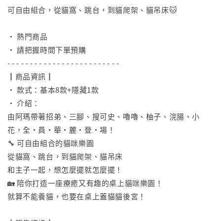
可自由組合，從貓窩、跳台，到貓爬架、貓吊床🐱
⠀
• 熱門商品
• 請把握時間下單預購
- - - - - - - - - - - - - - - - - - - - - - - - -
┃商品資訊┃
• 款式：基本8款+隱藏1款
• 介紹：
由阿瑪帶著招弟、三腳、搜可史、嚕嚕、柚子、浣腸、小
花，全・員・華・麗・登・場！
​🔧 可自由組合的貓咪樂園
從貓窩、跳台，到貓爬架、貓吊床
和主子一起，想怎麼擺就怎麼擺！
🏡 陪你打造一座療癒又有趣的桌上貓咪樂園！
就算不能養貓，也要在桌上蓋貓貓後宮！
⠀