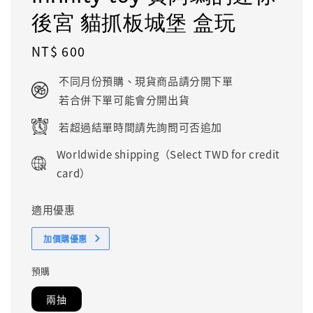
後宮 貓抓板城堡 盒玩
Regular
NT$ 600
price
不同月份預購、現貨商品請分開下單
若合併下單可能會分開出貨
若超過結單時間請先詢問可否追加
Worldwide shipping（Select TWD for credit
card）
適用優惠
加價購優惠
預購
兩抽