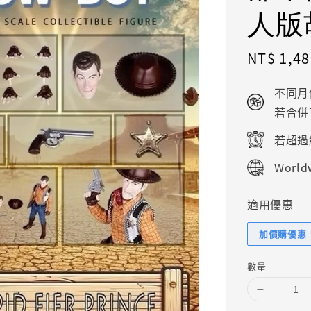
人版
Sale
NT$ 1,48
price
不同月
若合併
若超過
Worldw
適用優惠
加價購優惠
數量