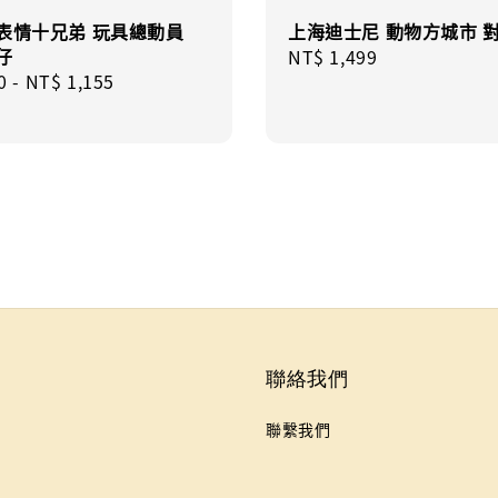
 表情十兄弟 玩具總動員
上海迪士尼 動物方城市 
仔
Regular
NT$ 1,499
r
0
-
NT$ 1,155
price
聯絡我們
聯繫我們