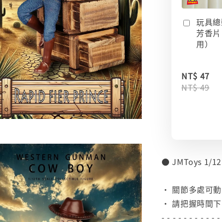
玩具總
芳香片
用）
NT$ 47
NT$ 49
● JMToys 1
⠀
• 關節多處可動
• 請把握時間
- - - - - - - - - - -