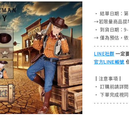
⠀
• 結單日期：第一批
→若限量商品提
• 到貨日期：9-
→ 僅為預估，
- - - - - - - - - - -
LINE社群
一定要
官方LINE帳號
┃注意事項┃
• 訂購前請詳
• 下單完成視同
- - - - - - - - - - -