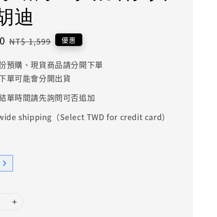
胡迪
0
Regular
優惠
NT$ 1,599
price
份預購、現貨商品請分開下單
下單可能會分開出貨
結單時間請先詢問可否追加
ide shipping（Select TWD for credit card）