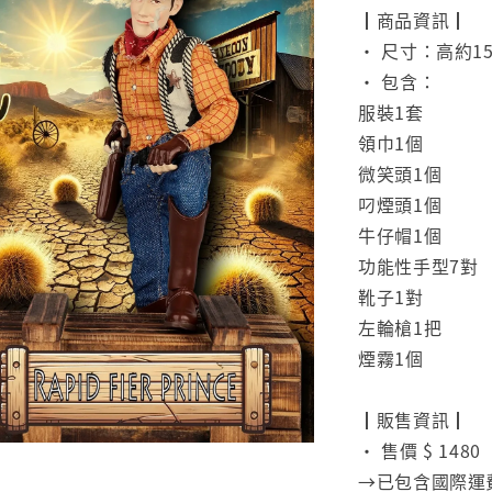
┃商品資訊┃
• 尺寸：高約15
• 包含：
服裝1套
領巾1個
微笑頭1個
叼煙頭1個
牛仔帽1個
功能性手型7對
靴子1對
左輪槍1把
煙霧1個
⠀
┃販售資訊┃
• 售價 $ 1480
→已包含國際運