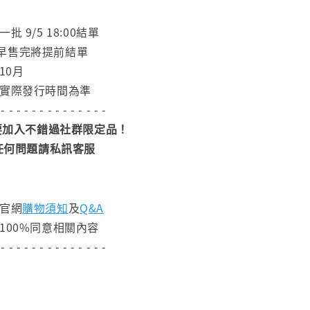
 9/5 18:00結單
早售完將提前結單
10月
依實際發行時間為準
 - - - - - - - - - - - - - -
加入不錯過社群限定品！
任何問題請私訊客服
閱官網
購物須知
及
Q&A
100%同意相關內容
 - - - - - - - - - - - - - -