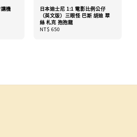
對講機
日本迪士尼 1:1 電影比例公仔
（英文版）三眼怪 巴斯 胡迪 翠
絲 札克 抱抱龍
Regular
NT$ 650
price