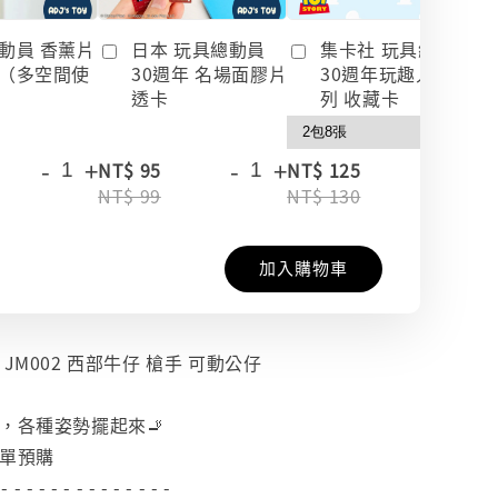
動員 香薰片
日本 玩具總動員
集卡社 玩具總動員
（多空間使
30週年 名場面膠片
30週年玩趣人生系
透卡
列 收藏卡
-
+
-
+
-
+
NT$ 95
NT$ 125
NT$ 99
NT$ 130
加入購物車
/12 JM002 西部牛仔 槍手 可動公仔
，各種姿勢擺起來🚬
下單預購
 - - - - - - - - - - - - - -