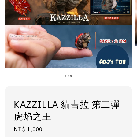
1
/
8
KAZZILLA 貓吉拉 第二彈
虎焰之王
Regular
NT$ 1,000