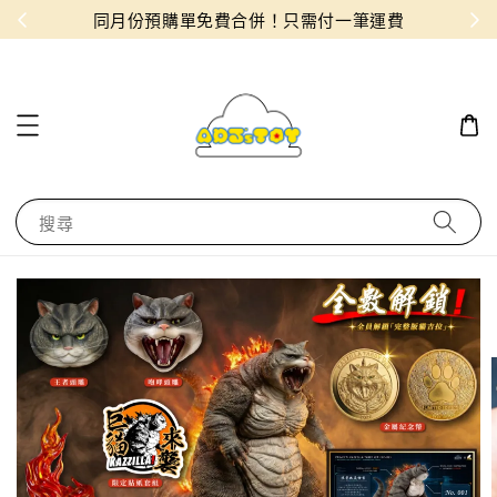
物！
同月份預購單免費合併！只需付一筆運費
搜尋