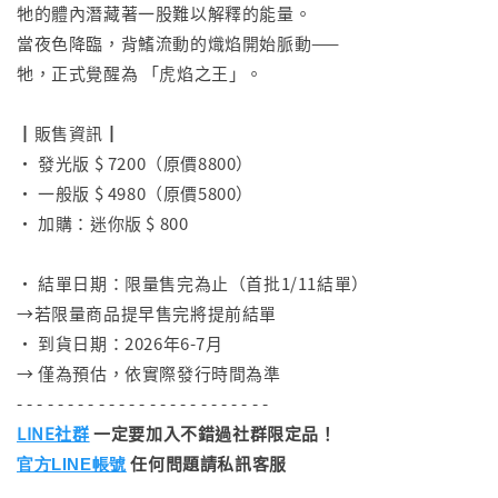
牠的體內潛藏著一股難以解釋的能量。
當夜色降臨，背鰭流動的熾焰開始脈動——
牠，正式覺醒為 「虎焰之王」。
⠀
┃販售資訊┃
• 發光版 $ 7200（原價8800）
• 一般版 $ 4980（原價5800）
• 加購：迷你版 $ 800
⠀
• 結單日期：限量售完為止（首批1/11結單）
→若限量商品提早售完將提前結單
• 到貨日期：2026年6-7月
→ 僅為預估，依實際發行時間為準
- - - - - - - - - - - - - - - - - - - - - - - - -
LINE社群
一定要加入不錯過社群限定品！
任何問題請私訊客服
官方LINE帳號