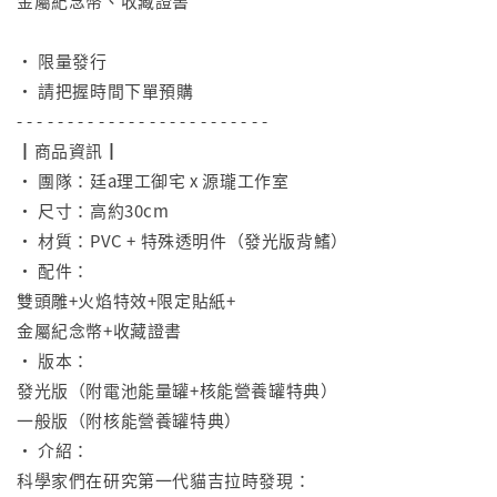
金屬紀念幣、收藏證書
⠀
• 限量發行
• 請把握時間下單預購
- - - - - - - - - - - - - - - - - - - - - - - - -
┃商品資訊┃
• 團隊：廷a理工御宅 x 源瓏工作室
• 尺寸：高約30cm
• 材質：PVC + 特殊透明件（發光版背鰭）
• 配件：
雙頭雕+火焰特效+限定貼紙+
金屬紀念幣+收藏證書
• 版本：
發光版（附電池能量罐+核能營養罐特典）
一般版（附核能營養罐特典）
• 介紹：
科學家們在研究第一代貓吉拉時發現：