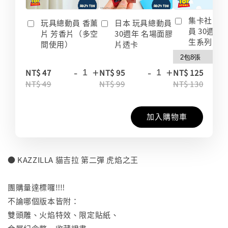
集卡社 玩
玩具總動員 香薰
日本 玩具總動員
員 30週年
片 芳香片（多空
30週年 名場面膠
生系列 收
間使用）
片透卡
-
+
-
+
-
NT$ 47
NT$ 95
NT$ 125
NT$ 49
NT$ 99
NT$ 130
加入購物車
● KAZZILLA 貓吉拉 第二彈 虎焰之王
⠀
團購量達標囉‼️‼️
不論哪個版本皆附：
雙頭雕、火焰特效、限定貼紙、