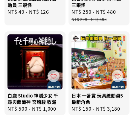
動員 三眼怪
三眼怪
Regular
NT$ 49
-
NT$ 126
Sale
NT$ 250
-
NT$ 480
Regul
price
price
price
NT$ 299
-
NT$ 598
白鹿 Studio 神隱少女 千
日本 一番賞 玩具總動員5
尋與蘿蔔神 宮崎駿 收藏
最新角色
Regular
NT$ 500
-
NT$ 1,000
Regular
NT$ 150
-
NT$ 3,180
price
price