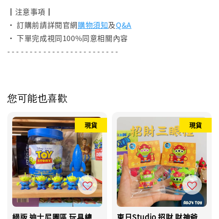
┃注意事項┃
• 訂購前請詳閱官網
購物須知
及
Q&A
• 下單完成視同100%同意相關內容
- - - - - - - - - - - - - - - - - - - - - - - - -
您可能也喜歡
現貨
現貨
絕版 迪士尼園區 玩具總
東日Studio 招財 財神爺