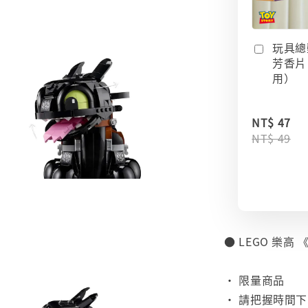
玩具總
芳香片
用）
NT$ 47
NT$ 49
● LEGO 樂高
⠀
• 限量商品
• 請把握時間