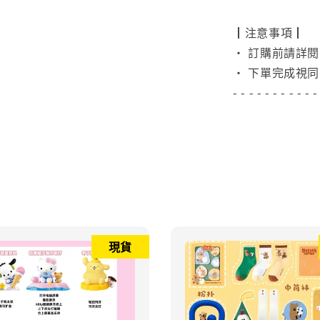
┃注意事項┃
• 訂購前請詳
• 下單完成視同
- - - - - - - - - - -
現貨