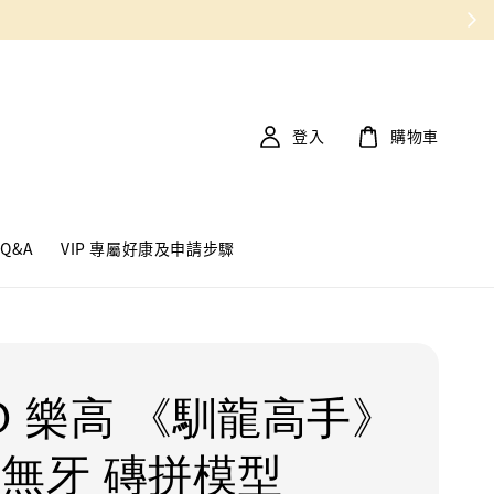
登入
購物車
Q&A
VIP 專屬好康及申請步驟
GO 樂高 《馴龍高手》
 無牙 磚拼模型