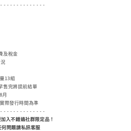
 - - - - - - - - - - - - - -
費及稅金
盒況
量13組
早售完將提前結單
8月
依實際發行時間為準
 - - - - - - - - - - - - - -
加入不錯過社群限定品！
任何問題請私訊客服