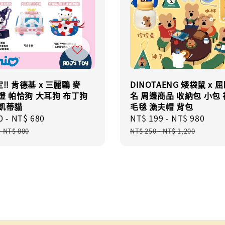
‼️ 肯德基 x 三麗鷗 麥
DINOTAENG 矮袋鼠 x 
燈 帕恰狗 大耳狗 布丁狗
名 周邊商品 收納包 小包
 凱蒂貓
毛毯 漁夫帽 背包
0
-
NT$ 680
Regular
Sale
NT$ 199
-
NT$ 980
Reg
price
price
pric
-
NT$ 880
NT$ 250
-
NT$ 1,200