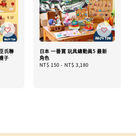
屈臣氏聯
日本 一番賞 玩具總動員5 最新
 襪子
角色
Regular
NT$ 150
-
NT$ 3,180
ular
price
e