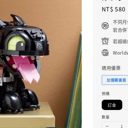
Regular
NT$ 580
price
不同月
若合併
若超過
Worldw
適用優惠
加價購優惠
預購
訂金
數量