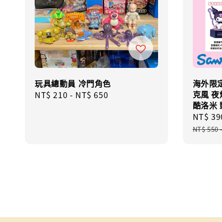
玩具總動員 冷門角色
海外限定
克風 夜
Regular
NT$ 210
-
NT$ 650
酷洛米
price
Sale
NT$ 39
price
NT$ 550