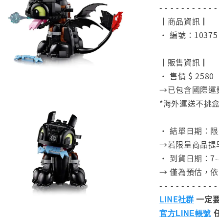
- - - - - - - - - - -
┃商品資訊┃
• 編號：10375
⠀
┃販售資訊┃
• 售價 $ 2580
→已包含國際運
*海外運送不挑
⠀
• 結單日期：限
→若限量商品提
• 到貨日期：7-
→ 僅為預估，
- - - - - - - - - - -
LINE社群
一定要
官方LINE帳號