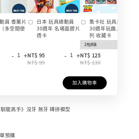
動員 香薰片
日本 玩具總動員
集卡社 玩具總動員
（多空間使
30週年 名場面膠片
30週年玩趣人生系
透卡
列 收藏卡
-
+
-
+
-
+
NT$ 95
NT$ 125
NT$ 99
NT$ 130
加入購物車
 《馴龍高手》沒牙 無牙 磚拼模型
下單預購