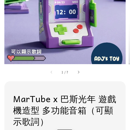
1
/
7
MarTube x 巴斯光年 遊戲
機造型 多功能音箱（可顯
示歌詞）