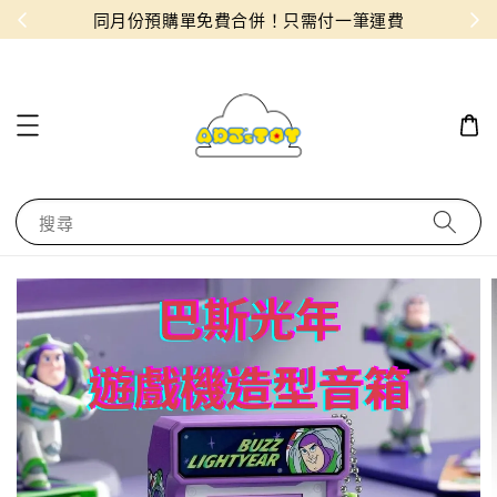
物！
同月份預購單免費合併！只需付一筆運費
搜尋