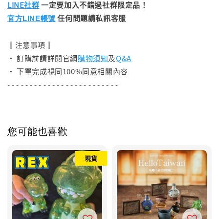
LINE社群
一定要加入不錯過社群限定品！
任何問題請私訊客服
官方LINE帳號
┃注意事項┃
• 訂購前請詳閱官網
購物須知
及
Q&A
• 下單完成視同100%同意相關內容
- - - - - - - - - - - - - - - - - - - - - - - - -
您可能也喜歡
現貨