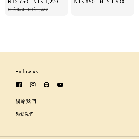
Sale
NT$ 750
-
NT$ 1,220
Regular
Regular
NT$ 850
-
NT$ 1,900
price
price
price
NT$ 850
-
NT$ 1,320
Follow us
聯絡我們
聯繫我們