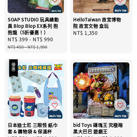
SOAP STUDIO 玩具總動
HelloTaiwan 故宮博物
員 Blop Blop EX系列 抱
院 故宮文物 盒玩
抱龍（5折優惠！）
Regular
NT$ 1,350
Sale
NT$ 399
-
NT$ 990
Regular
price
price
price
NT$ 450
-
NT$ 1,990
優惠
日本迪士尼 三眼怪 紙巾
bid Toys 磚塊王 究極暗
套 & 購物袋 & 保溫杯
黑大巴巴 遊戲王