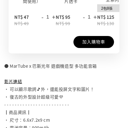
間使用）
片透卡
-
+
-
+
-
NT$ 47
NT$ 95
NT$ 125
NT$ 49
NT$ 99
NT$ 130
加入購物車
● MarTube x 巴斯光年 遊戲機造型 多功能音箱
⠀
影片連結
• 可以顯示歌詞🎵外，還能投屏文字和圖片！
• 復古的外型設計超級可愛💜
- - - - - - - - - - - - - - - - - - - - - - - - -
┃商品資訊┃
• 尺寸：6.6x7.2x9 cm
• 電池容量：900mAh