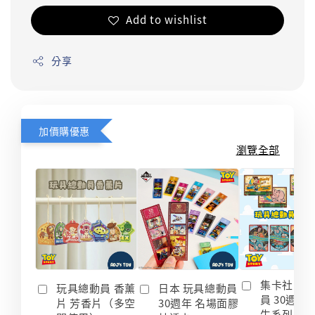
Add to wishlist
分享
加價購優惠
瀏覽全部
集卡社 玩
玩具總動員 香薰
日本 玩具總動員
員 30週年
片 芳香片（多空
30週年 名場面膠
生系列 收