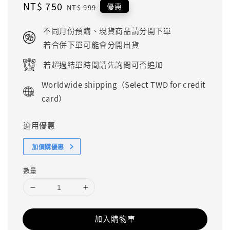
Sale
NT$ 750
Regular
優惠
NT$ 999
price
price
不同月份預購、現貨商品請分開下單
若合併下單可能會分開出貨
若超過結單時間請先詢問可否追加
Worldwide shipping（Select TWD for credit
card）
適用優惠
加價購優惠
數量
加入購物車