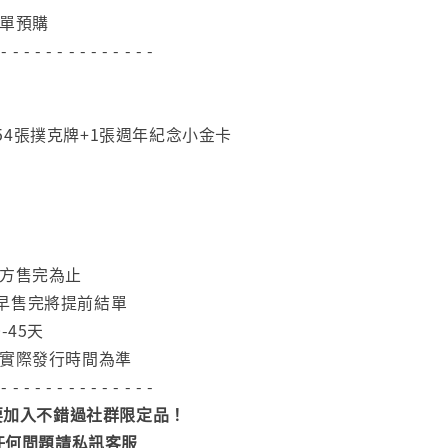
下單預購
 - - - - - - - - - - - - - -
54張撲克牌+1張週年紀念小金卡
官方售完為止
早售完將提前結單
-45天
依實際發行時間為準
 - - - - - - - - - - - - - -
加入不錯過社群限定品！
任何問題請私訊客服