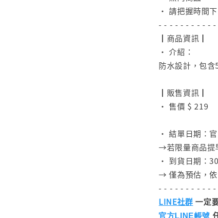
• 請把握時間
- - - - - - - - - - -
┃商品資訊┃
• 介紹：
防水設計，包含
⠀
┃販售資訊┃
• 售價 $ 219
⠀
• 結單日期：
→若限量商品提
• 到貨日期：30
→ 僅為預估，
- - - - - - - - - - -
LINE社群
一定要
官方LINE帳號