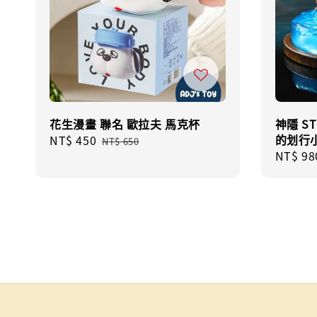
花生漫畫 聯名 歐拉夫 馬克杯
神隱 S
的划行
Sale
NT$ 450
Regular
NT$ 650
Regula
NT$ 98
price
price
price