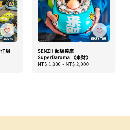
公仔組
SENZII 超級達摩
SuperDaruma 《來財》
Regular
NT$ 1,000
-
NT$ 2,000
price