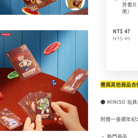
芳香片
用）
NT$ 47
NT$ 49
需與其他商品合
● MINISO 
⠀
附贈一張週年紀
⠀
• 熱門商品