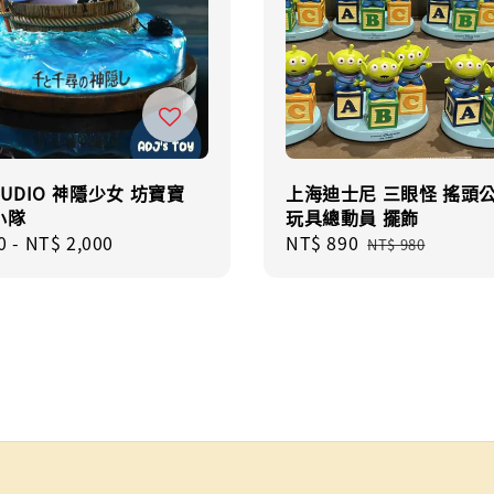
TUDIO 神隱少女 坊寶寶
上海迪士尼 三眼怪 搖頭
小隊
玩具總動員 擺飾
r
0
-
NT$ 2,000
Sale
NT$ 890
Regular
NT$ 980
price
price