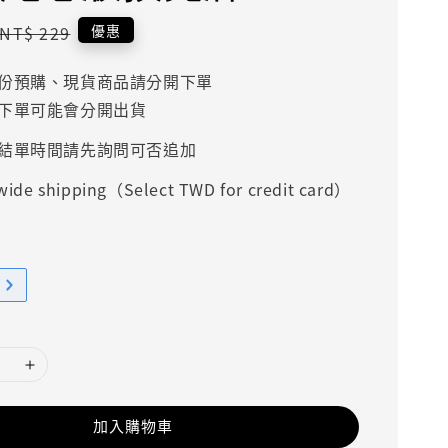
Regular
優惠
NT$ 229
price
份預購、現貨商品請分開下單
下單可能會分開出貨
結單時間請先詢問可否追加
ide shipping（Select TWD for credit card）
加入購物車