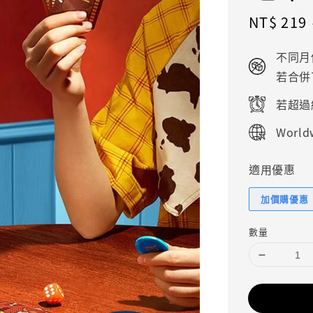
Sale
NT$ 219
price
不同月
若合併
若超過
Worldw
適用優惠
加價購優惠
數量