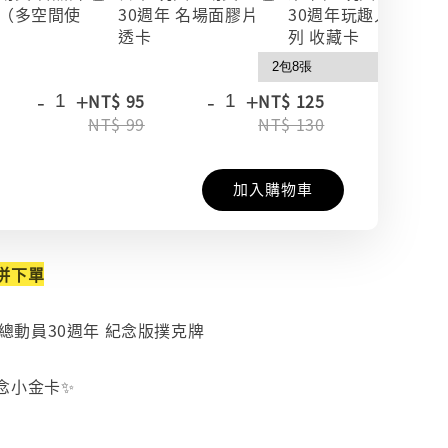
（多空間使
30週年 名場面膠片
30週年玩趣人生系
透卡
列 收藏卡
-
+
-
+
-
+
NT$ 95
NT$ 125
NT$ 99
NT$ 130
加入購物車
併下單
玩具總動員30週年 紀念版撲克牌
念小金卡✨