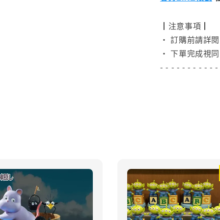
┃注意事項┃
• 訂購前請詳
• 下單完成視同
- - - - - - - - - - -