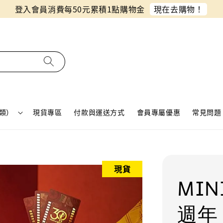
同月份預購單免費合併！只需付一筆運費
類）
現貨專區
付款與運送方式
會員專屬優惠
常見問題 
現貨
MIN
週年