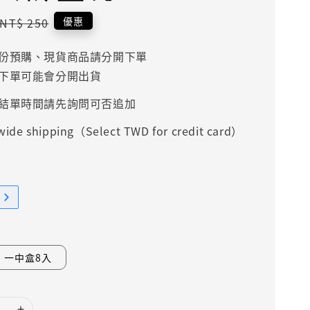
Regular
優惠
NT$ 250
price
份預購、現貨商品請分開下單
下單可能會分開出貨
結單時間請先詢問可否追加
ide shipping（Select TWD for credit card）
一中盒8入