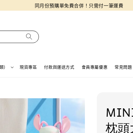
同月份預購單免費合併！只需付一筆運費
類）
現貨專區
付款與運送方式
會員專屬優惠
常見問題 
MIN
枕頭