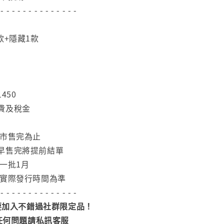
 - - - - - - - - - - - - - -
款+隱藏1款
450
費及稅金
門市售完為止
早售完將提前結單
一批1月
依實際發行時間為準
 - - - - - - - - - - - - - -
加入不錯過社群限定品！
任何問題請私訊客服