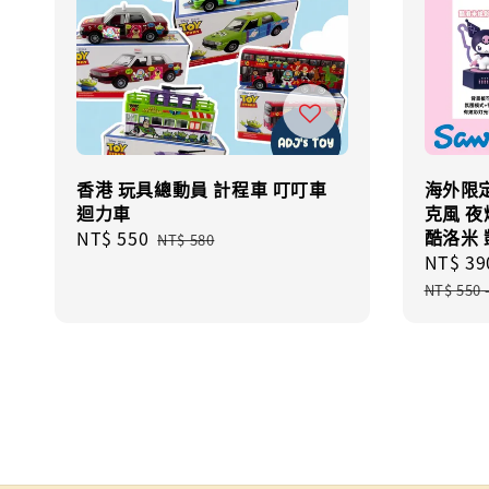
香港 玩具總動員 計程車 叮叮車
海外限定
迴力車
克風 夜
酷洛米
Sale
NT$ 550
Regular
NT$ 580
Sale
NT$ 39
price
price
price
NT$ 550