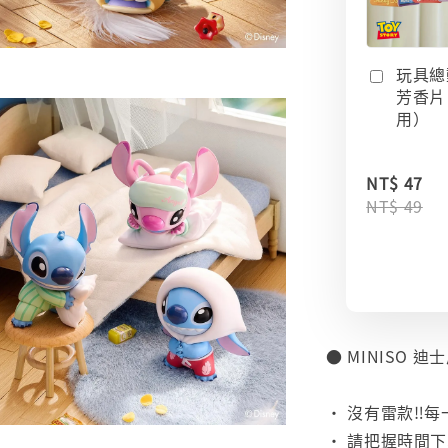
玩具總
芳香片
用）
NT$ 47
NT$ 49
● MINISO 
⠀
• 沒有雷款‼️
• 請把握時間