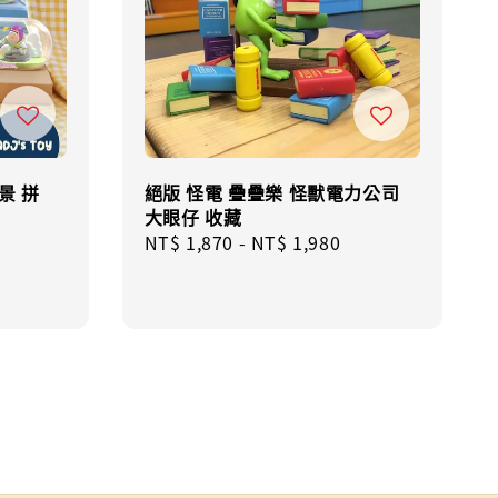
景 拼
絕版 怪電 疊疊樂 怪獸電力公司
大眼仔 收藏
Regular
NT$ 1,870
-
NT$ 1,980
price