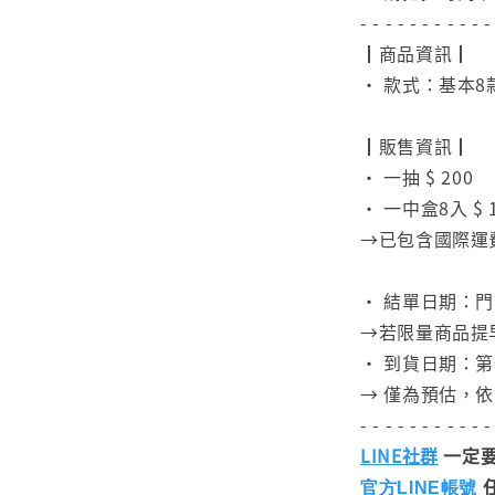
- - - - - - - - - - -
┃商品資訊┃
• 款式：基本8
⠀
┃販售資訊┃
• 一抽 $ 200
• 一中盒8入 $ 1
→已包含國際運
⠀
• 結單日期：
→若限量商品提
• 到貨日期：第
→ 僅為預估，
- - - - - - - - - - -
LINE社群
一定要
官方LINE帳號