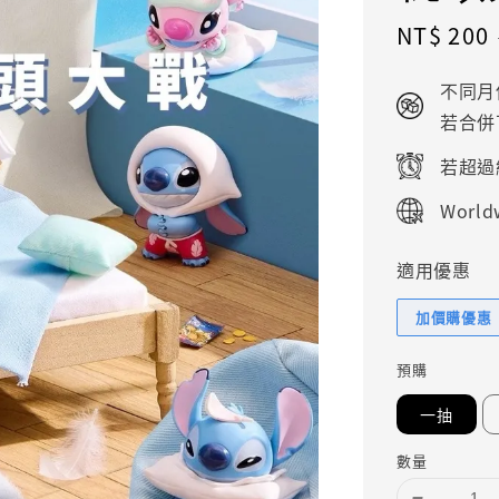
Sale
NT$ 200
price
不同月
若合併
若超過
Worldw
適用優惠
加價購優惠
預購
一抽
數量