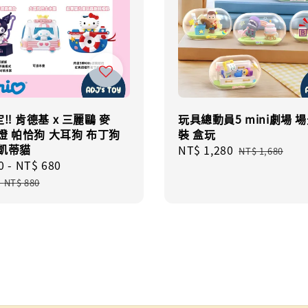
‼️ 肯德基 x 三麗鷗 麥
玩具總動員5 mini劇場 場
燈 帕恰狗 大耳狗 布丁狗
裝 盒玩
 凱蒂貓
Sale
NT$ 1,280
Regular
NT$ 1,680
0
-
NT$ 680
Regular
price
price
price
-
NT$ 880