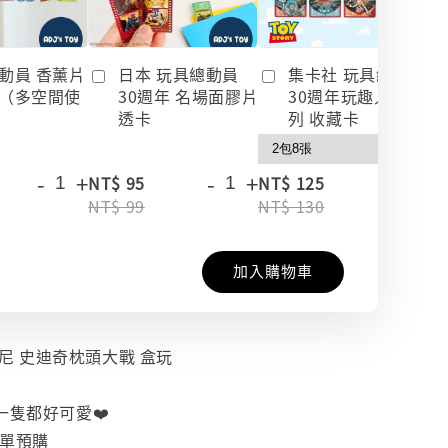
動員 香薰片
日本 玩具總動員
集卡社 玩具總動員
（多空間使
30週年 名場面膠片
30週年玩趣人生系
透卡
列 收藏卡
-
+
-
+
-
+
NT$ 95
NT$ 125
NT$ 99
NT$ 130
加入購物車
迪士尼 史迪奇枕頭大戰 盒玩
每一隻都好可愛❤️
下單預購