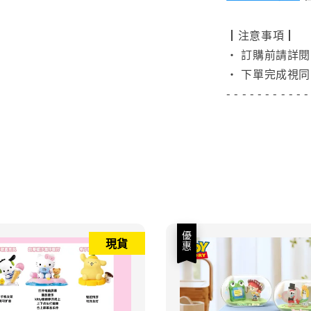
┃注意事項┃
• 訂購前請詳
• 下單完成視同
- - - - - - - - - - -
優惠
現貨