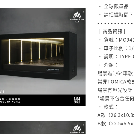
• 全球限量品
• 請把握時間
- - - - - - - - - - -
┃商品資訊┃
• 貨號：MO941
• 車子比例：1/
• 說明：TYP
• 介紹：
場景為1/64車
常見TOMICA
場景有燈光設計
*場景不包含任
• 款式：
A款（26.3x10.8
B款（22.5x6.5
⠀