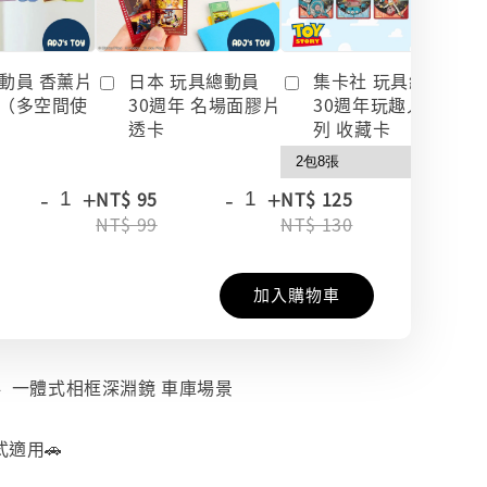
動員 香薰片
日本 玩具總動員
集卡社 玩具總動員
（多空間使
30週年 名場面膠片
30週年玩趣人生系
透卡
列 收藏卡
-
+
-
+
-
+
NT$ 95
NT$ 125
NT$ 99
NT$ 130
加入購物車
1:64 一體式相框深淵鏡 車庫場景
式適用🚗