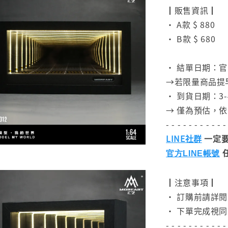
┃販售資訊┃
• A款 $ 880
• B款 $ 680
⠀
• 結單日期：官
→若限量商品提
• 到貨日期：3-
→ 僅為預估，
- - - - - - - - - - -
LINE社群
一定要
官方LINE帳號
┃注意事項┃
• 訂購前請詳
• 下單完成視同
- - - - - - - - - - -