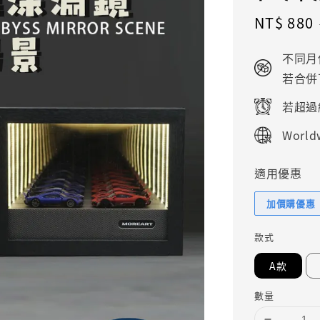
Sale
NT$ 880
price
不同月
若合併
若超過
Worldw
適用優惠
加價購優惠
款式
A款
數量