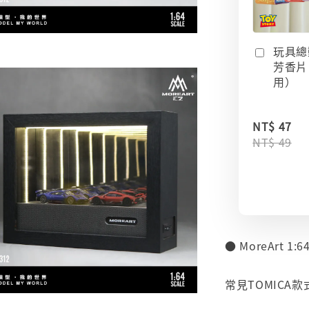
玩具總
芳香片
用）
NT$ 47
NT$ 49
● MoreArt 
⠀
常見TOMICA款
⠀