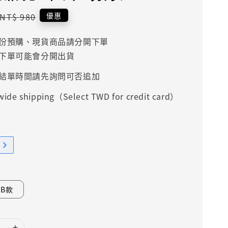
Regular
優惠
NT$ 980
price
份預購、現貨商品請分開下單
下單可能會分開出貨
結單時間請先詢問可否追加
ide shipping（Select TWD for credit card）
B款