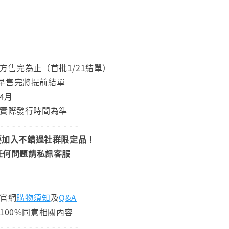
方售完為止（首批1/21結單）
早售完將提前結單
4月
依實際發行時間為準
 - - - - - - - - - - - - - -
加入不錯過社群限定品！
任何問題請私訊客服
閱官網
購物須知
及
Q&A
100%同意相關內容
 - - - - - - - - - - - - - -