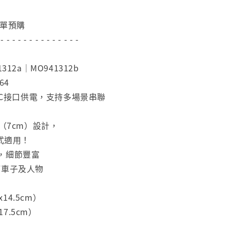
下單預購
 - - - - - - - - - - - - - -
312a｜MO941312b
64
E-C接口供電，支持多場景串聯
款（7cm）設計，
款式適用！
，細節豐富
何車子及人物
x14.5cm）
x17.5cm）