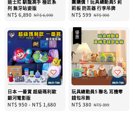
迪士尼 馴龍高手 極匠系
團購價！玩具總動員5 莉
列 無牙站姿版
莉板 防丟器 行李吊牌
Sale
NT$ 6,890
Regular
Sale
NT$ 599
Regular
NT$ 6,990
NT$ 990
price
price
price
price
優惠
日本 一番賞 超級瑪利歐
玩具總動員5 聯名 耳機零
銀河電影版
錢包吊飾
Regular
NT$ 950
-
NT$ 1,680
Sale
NT$ 380
Regular
NT$ 399
price
price
price