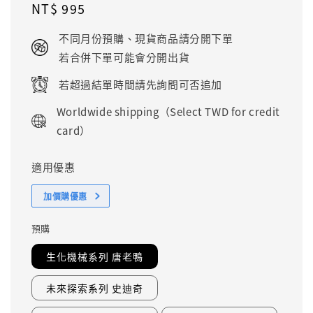
Regular
NT$ 995
price
不同月份預購、現貨商品請分開下單
若合併下單可能會分開出貨
若超過結單時間請先詢問可否追加
Worldwide shipping（Select TWD for credit
card）
適用優惠
加價購優惠
預購
生化機械系列 唐老鴨
未來探索系列 史迪奇