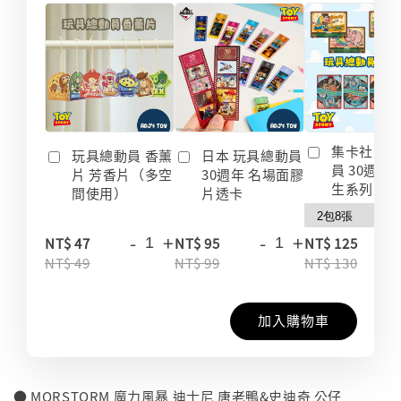
集卡社 玩
玩具總動員 香薰
日本 玩具總動員
員 30週年
片 芳香片（多空
30週年 名場面膠
生系列 收
間使用）
片透卡
-
+
-
+
-
NT$ 47
NT$ 95
NT$ 125
NT$ 49
NT$ 99
NT$ 130
加入購物車
● MORSTORM 魔力風暴 迪士尼 唐老鴨&史迪奇 公仔