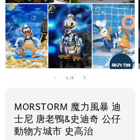
1
/
9
MORSTORM 魔力風暴 迪
士尼 唐老鴨&史迪奇 公仔
動物方城市 史高治