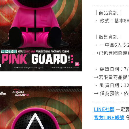
- - - - - - - - - - -
┃商品資訊┃
• 款式：基本6
⠀
┃販售資訊┃
• 一中盒6入 $ 2
→已包含國際運
⠀
• 結單日期：7/1
→若限量商品提
• 到貨日期：12
→ 僅為預估，
- - - - - - - - - - -
LINE社群
一定要
官方LINE帳號