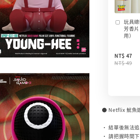
玩具總
芳香片
用）
NT$ 47
NT$ 49
● Netflix 
⠀
• 結單後無法
• 請把握時間