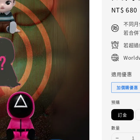
Regular
NT$ 680
price
不同月
若合併
若超過
Worldw
適用優惠
加價購優惠
預購
訂金
數量