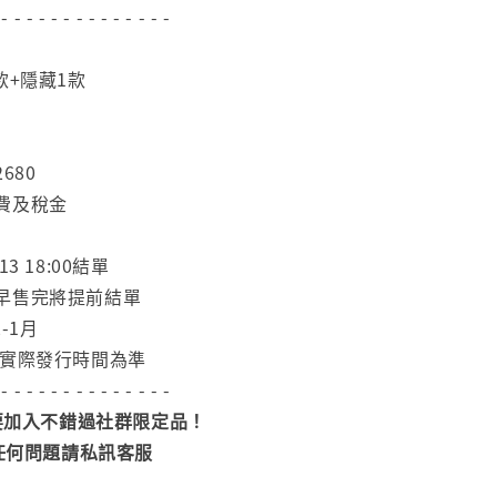
 - - - - - - - - - - - - - -
款+隱藏1款
680
費及稅金
3 18:00結單
早售完將提前結單
-1月
依實際發行時間為準
 - - - - - - - - - - - - - -
加入不錯過社群限定品！
任何問題請私訊客服