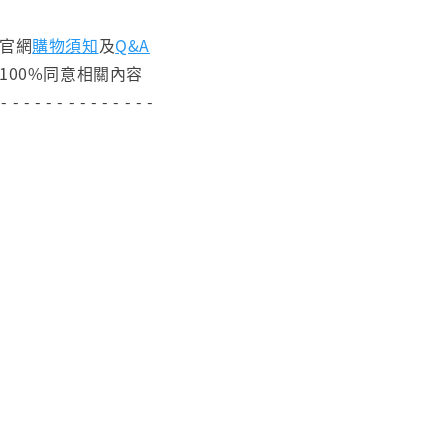
閱官網
購物須知
及
Q&A
100%同意相關內容
 - - - - - - - - - - - - - -