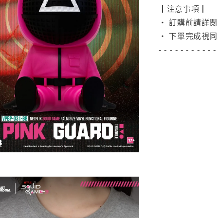
┃注意事項┃
• 訂購前請詳
• 下單完成視同
- - - - - - - - - - -