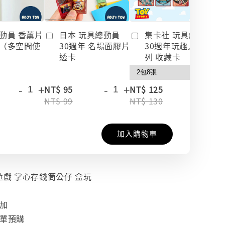
動員 香薰片
日本 玩具總動員
集卡社 玩具總動員
（多空間使
30週年 名場面膠片
30週年玩趣人生系
透卡
列 收藏卡
-
+
-
+
-
+
NT$ 95
NT$ 125
NT$ 99
NT$ 130
加入購物車
魷魚遊戲 掌心存錢筒公仔 盒玩
追加
下單預購