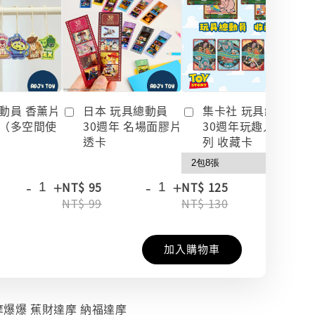
動員 香薰片
日本 玩具總動員
集卡社 玩具總動員
（多空間使
30週年 名場面膠片
30週年玩趣人生系
透卡
列 收藏卡
-
+
-
+
-
+
NT$ 95
NT$ 125
NT$ 99
NT$ 130
加入購物車
 達摩爆爆 蕉財達摩 納福達摩