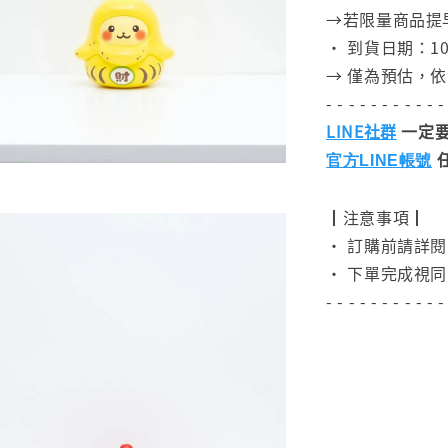
→若限量商品提
• 到貨日期：10
→ 僅為預估，
- - - - - - - - - - -
LINE社群
一定要
官方LINE帳號
┃注意事項┃
• 訂購前請詳
• 下單完成視同
- - - - - - - - - - -