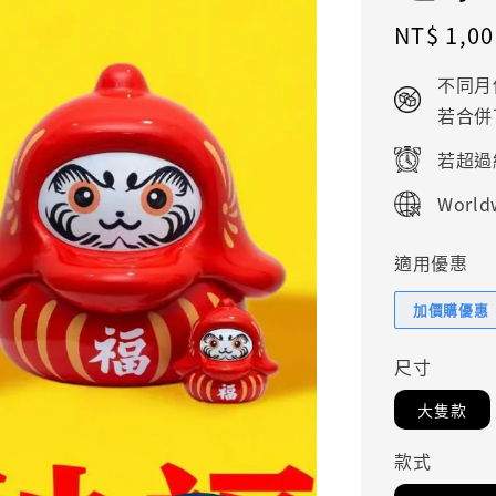
Regular
NT$ 1,00
price
不同月
若合併
若超過
Worldw
適用優惠
加價購優惠
尺寸
大隻款
款式