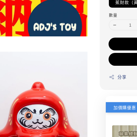
蕉財款（
數量
分享
加價購優惠