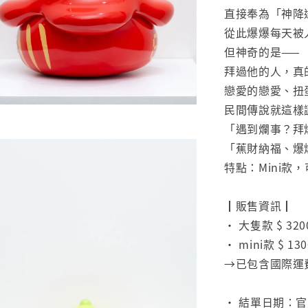
直接奉為「神降
從此爆爆每天被
但神奇的是——
拜過他的人，真
戀愛的戀愛、扭
民間傳說就這樣
「遇到爛事？拜
「蕉財納福、爆
特點：Mini款
⠀
┃販售資訊┃
• 大隻款 $ 3
• mini款 $ 
→已包含國際運
⠀
• 結單日期：官