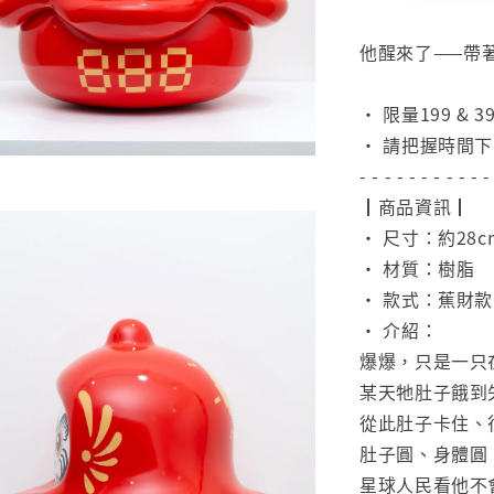
⠀
他醒來了——帶
⠀
• 限量199 & 3
• 請把握時間
- - - - - - - - - - -
┃商品資訊┃
• 尺寸：約28c
• 材質：樹脂
• 款式：蕉財
• 介紹：
爆爆，只是一只
某天牠肚子餓到
從此肚子卡住、
肚子圓、身體圓
星球人民看他不