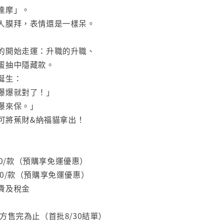
達摩」。
人膜拜，表情還是一樣呆。
的開始走運：升職的升職、
蛋抽中隱藏款。
誕生：
爆爆就對了！」
爆來保。」
，可將蕉財&納福貓拿出！
200/款（預購享免運優惠）
1300/款（預購享免運優惠）
費及稅金
方售完為止（首批8/30結單）