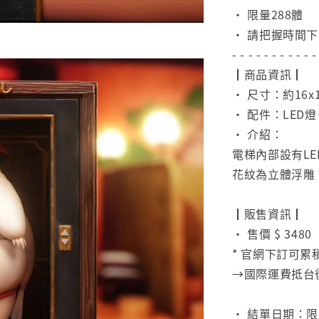
• 限量288體
• 請把握時間
- - - - - - - - - - -
┃商品資訊┃
• 尺寸：約16x1
• 配件：LE
• 介紹：
電梯內部設有L
花紋為立體浮雕
⠀
┃販售資訊┃
• 售價 $ 3480
* 官網下訂可累
→國際運費抵台
⠀
• 結單日期：