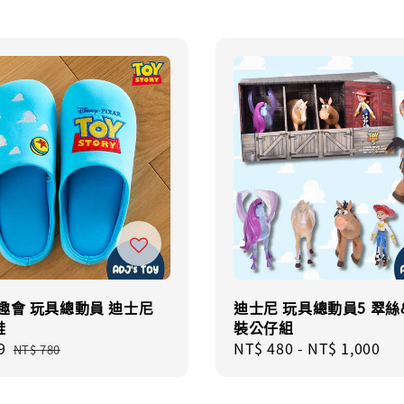
趣會 玩具總動員 迪士尼
迪士尼 玩具總動員5 翠絲
鞋
裝公仔組
9
Regular
Regular
NT$ 480
-
NT$ 1,000
NT$ 780
price
price