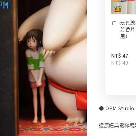
玩具總
芳香片
用）
NT$ 47
NT$ 49
● OPM Stud
⠀
還原經典電梯場
⠀