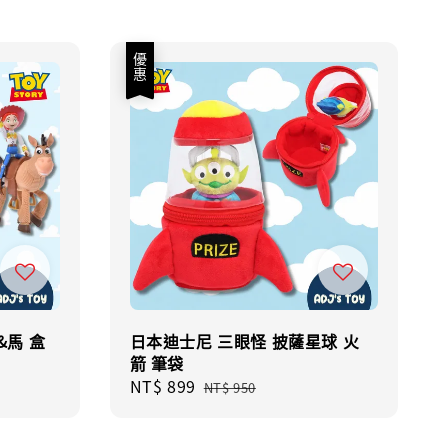
優惠
&馬 盒
日本迪士尼 三眼怪 披薩星球 火
箭 筆袋
Sale
NT$ 899
Regular
NT$ 950
price
price