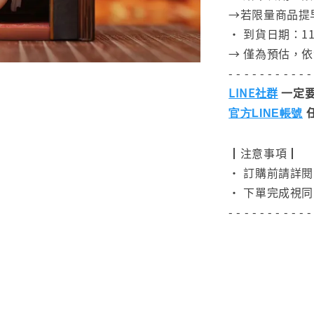
→若限量商品提
• 到貨日期：11
→ 僅為預估，
- - - - - - - - - - -
LINE社群
一定要
官方LINE帳號
┃注意事項┃
• 訂購前請詳
• 下單完成視同
- - - - - - - - - - -