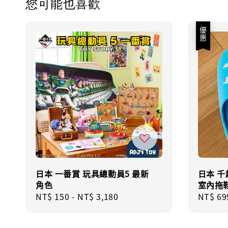
您可能也喜歡
優惠
日本 一番賞 玩具總動員5 最新
日本 千
角色
室內拖
Regular
NT$ 150
-
NT$ 3,180
Sale
NT$ 69
price
price