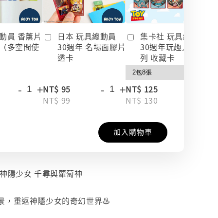
動員 香薰片
日本 玩具總動員
集卡社 玩具總動員
（多空間使
30週年 名場面膠片
30週年玩趣人生系
透卡
列 收藏卡
-
+
-
+
-
+
NT$ 95
NT$ 125
NT$ 99
NT$ 130
加入購物車
io 神隱少女 千尋與蘿蔔神
景，重返神隱少女的奇幻世界♨️