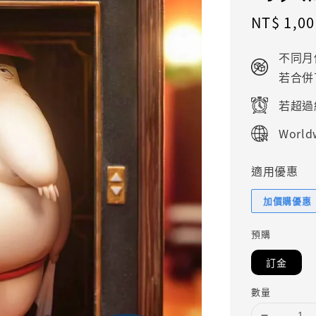
Sale
NT$ 1,00
price
不同月
若合併
若超過
Worldw
適用優惠
加價購優惠
預購
訂金
數量