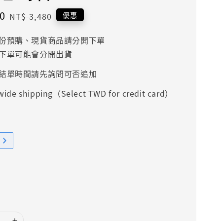
0
Regular
優惠
NT$ 3,480
price
份預購、現貨商品請分開下單
下單可能會分開出貨
結單時間請先詢問可否追加
ide shipping（Select TWD for credit card）