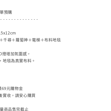
下單預購
 - - - - - - - - - - - - - -
5x12cm
D燈＋千尋＋蘿蔔神＋電梯＋布料地毯
ED燈增加氛圍感，
，地毯為真實布料。
積69元購物金
後實收，請安心購買
限量商品售完截止