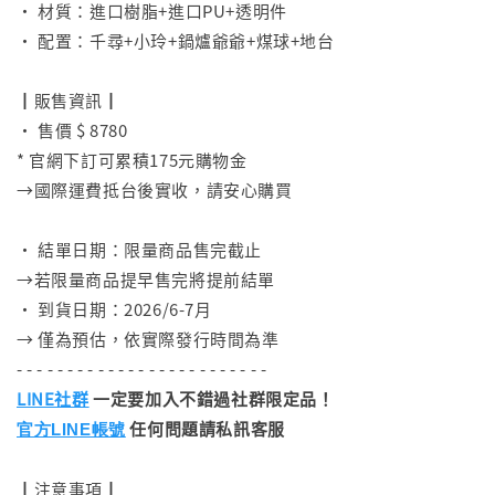
• 材質：進口樹脂+進口PU+透明件
• 配置：千尋+小玲+鍋爐爺爺+煤球+地台
⠀
┃販售資訊┃
• 售價 $ 8780
* 官網下訂可累積175元購物金
→國際運費抵台後實收，請安心購買
⠀
• 結單日期：限量商品售完截止
→若限量商品提早售完將提前結單
• 到貨日期：2026/6-7月
→ 僅為預估，依實際發行時間為準
- - - - - - - - - - - - - - - - - - - - - - - - -
LINE社群
一定要加入不錯過社群限定品！
任何問題請私訊客服
官方LINE帳號
┃注意事項┃