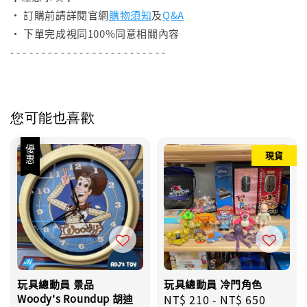
• 訂購前請詳閱官網
購物須知
及
Q&A
• 下單完成視同100%同意相關內容
- - - - - - - - - - - - - - - - - - - - - - - - -
您可能也喜歡
優惠
現貨
玩具總動員 景品
玩具總動員 冷門角色
Woody's Roundup 胡迪
Regular
NT$ 210
-
NT$ 650