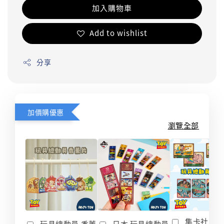
加入購物車
Add to wishlist
分享
加價購優惠
瀏覽全部
集卡社 玩
玩具總動員 香薰
日本 玩具總動員