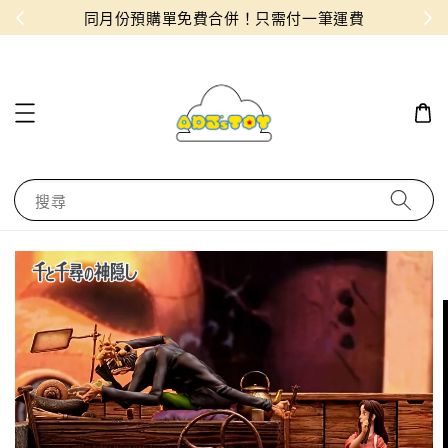
物！
同月份預購單免費合併！只需付一筆運費
搜尋