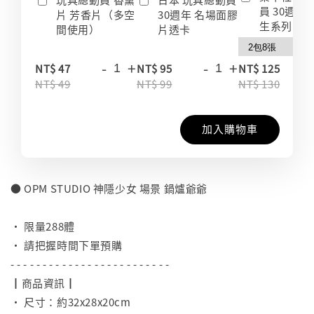
員 30週年
片 芳香片（多空
30週年 名場面膠
生系列 收
間使用）
片透卡
-
+
-
+
-
NT$ 47
NT$ 95
NT$ 125
NT$ 49
NT$ 99
NT$ 130
加入購物車
● OPM STUDIO 神隱少女 場景 鍋爐爺爺
⠀
• 限量288體
• 請把握時間下單預購
- - - - - - - - - - - - - - - - - - - - - - - - -
┃商品資訊┃
• 尺寸：約32x28x20cm