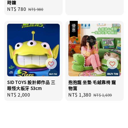
時鐘
price
Sale
NT$ 780
Regular
NT$ 980
price
price
優惠
SID TOYS 設計師作品 三
抱抱龍 坐墊 毛絨靠椅 寵
眼怪大板牙 53cm
物窩
Regular
NT$ 2,000
Sale
NT$ 1,380
Regular
NT$ 1,699
price
price
price