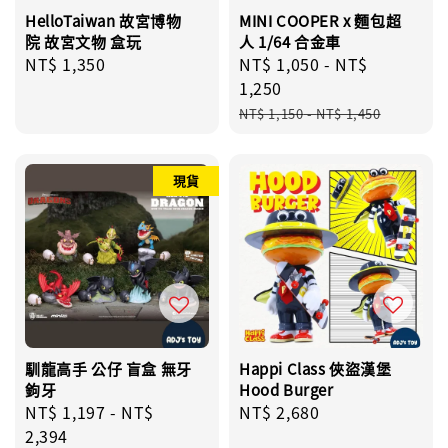
HelloTaiwan 故宮博物
MINI COOPER x 麵包超
院 故宮文物 盒玩
人 1/64 合金車
Regular
NT$ 1,350
Sale
NT$ 1,050
-
NT$
price
price
1,250
Regular
NT$ 1,150
-
NT$ 1,450
price
現貨
馴龍高手 公仔 盲盒 無牙
Happi Class 俠盜漢堡
鉤牙
Hood Burger
Regular
NT$ 1,197
-
NT$
Regular
NT$ 2,680
price
2,394
price