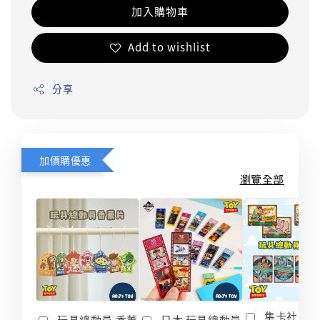
加入購物車
Add to wishlist
分享
加價購優惠
瀏覽全部
集卡社 玩
玩具總動員 香薰
日本 玩具總動員