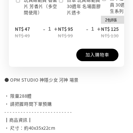
員 30週年
片 芳香片（多空
30週年 名場面膠
生系列 收
間使用）
片透卡
-
+
-
+
-
NT$ 47
NT$ 95
NT$ 125
NT$ 49
NT$ 99
NT$ 130
加入購物車
● OPM STUDIO 神隱少女 河神 場景
⠀
• 限量288體
• 請把握時間下單預購
- - - - - - - - - - - - - - - - - - - - - - - - -
┃商品資訊┃
• 尺寸：約40x35x22cm