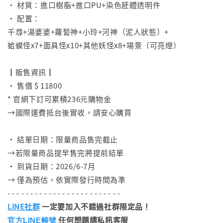
• 材質：進口樹脂+進口PU+染色胚體透明件
• 配置：
千尋+湯婆婆+蘿蔔神+小玲+河神（泥人狀態）+
蛤蟆怪x7+面具怪x10+其他妖怪x8+場景（可亮燈）
⠀
┃販售資訊┃
• 售價 $ 11800
* 官網下訂可累積236元購物金
→國際運費抵台後實收，請安心購買
⠀
• 結單日期：限量商品售完截止
→若限量商品提早售完將提前結單
• 到貨日期：2026/6-7月
→ 僅為預估，依實際發行時間為準
- - - - - - - - - - - - - - - - - - - - - - - - -
LINE社群
一定要加入不錯過社群限定品！
任何問題請私訊客服
官方LINE帳號