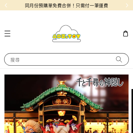
物！
同月份預購單免費合併！只需付一筆運費
搜尋