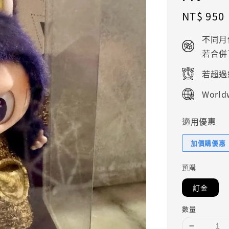
Regular
NT$ 950
price
不同月
若合併
若超過
Worldw
適用優惠
加價購優惠
預購
訂金
數量