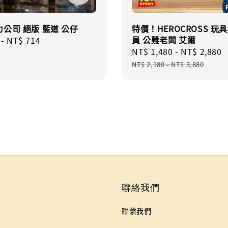
公司 絕版 藍道 公仔
特價！HEROCROSS 玩
員 公雞老闆 艾爾
r
-
NT$ 714
Sale
NT$ 1,480
-
NT$ 2,880
price
NT$ 2,180
-
NT$ 3,880
聯絡我們
聯繫我們