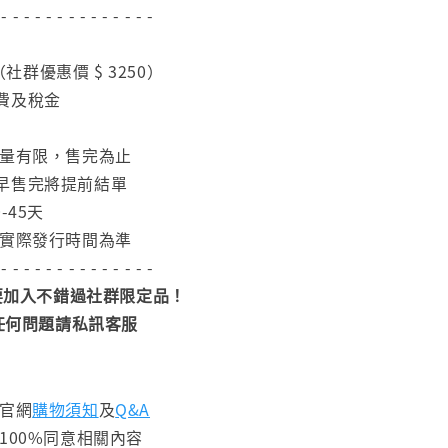
 - - - - - - - - - - - - - -
0（社群優惠價 $ 3250）
費及稅金
數量有限，售完為止
早售完將提前結單
-45天
依實際發行時間為準
 - - - - - - - - - - - - - -
加入不錯過社群限定品！
任何問題請私訊客服
閱官網
購物須知
及
Q&A
100%同意相關內容