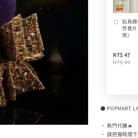
玩具總
芳香片
用）
NT$ 47
NT$ 49
● POPMART 
⠀
• 熱門代購🔥
• 請把握時間