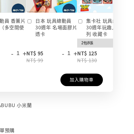
動員 香薰片
日本 玩具總動員
集卡社 玩具總動員
（多空間使
30週年 名場面膠片
30週年玩趣人生系
透卡
列 收藏卡
-
+
-
+
-
+
NT$ 95
NT$ 125
NT$ 99
NT$ 130
加入購物車
LABUBU 小米蘭
下單預購