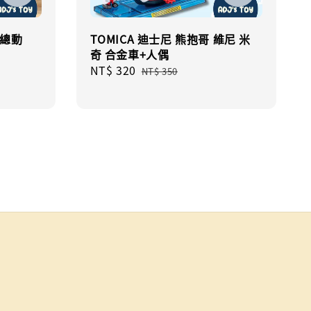
具總動
TOMICA 迪士尼 熊抱哥 維尼 米
奇 合金車+人偶
Regular
Sale
NT$ 320
Regular
NT$ 350
price
price
price