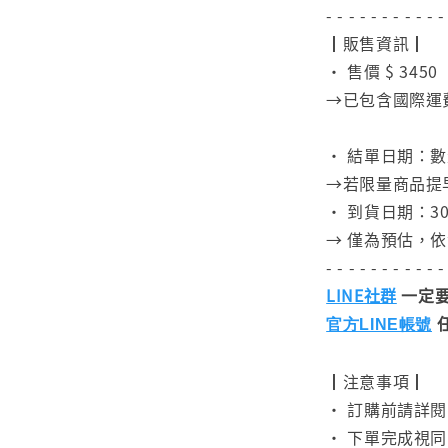
- - - - - - - - - - -
┃販售資訊┃
• 售價 $ 345
→已包含國際運
⠀
• 結單日期：
→若限量商品提
• 到貨日期：30
→ 僅為預估，
- - - - - - - - - - -
LINE社群
一定要
官方LINE帳號
┃注意事項┃
• 訂購前請詳
• 下單完成視同