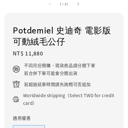
1
/
21
Potdemiel 史迪奇 電影版
可動絨毛公仔
Regular
NT$ 11,880
price
不同月份預購、現貨商品請分開下單
若合併下單可能會分開出貨
若超過結單時間請先詢問可否追加
Worldwide shipping（Select TWD for credit
card）
適用優惠