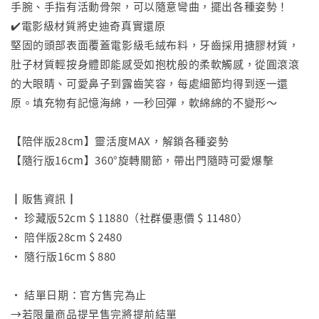
手腕、手指有活動骨架，可以隨意彎曲，擺出各種姿勢！
✔️電影級材質將史迪奇真實還原
堅固的頭部表面覆蓋電影級毛絨布料，牙齒採用搪膠材質，
肚子材質輕按身體即能感受如抱枕般的柔軟觸感，從圓滾滾
的大眼睛、可愛鼻子到露齒笑容，每處細節均得到逐一還
原。填充物有記憶海綿，一秒回彈，軟綿綿的不變形～
⠀
【陪伴版28cm】靈活度MAX，解鎖各種姿勢
【隨行版16cm】360°旋轉關節，帶出門隨時可愛爆擊
⠀
┃販售資訊┃
• 珍藏版52cm $ 11880（社群優惠價 $ 11480）
• 陪伴版28cm $ 2480
• 隨行版16cm $ 880
⠀
• 結單日期：官方售完為止
→若限量商品提早售完將提前結單