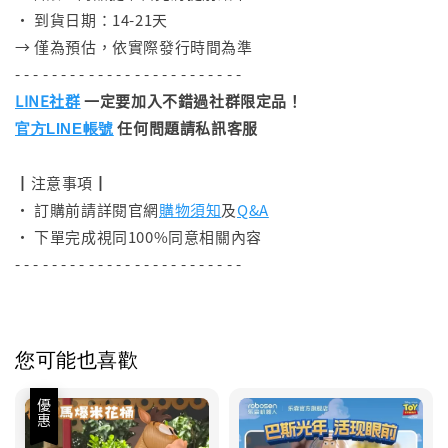
• 到貨日期：14-21天
→ 僅為預估，依實際發行時間為準
- - - - - - - - - - - - - - - - - - - - - - - - -
LINE社群
一定要加入不錯過社群限定品！
任何問題請私訊客服
官方LINE帳號
┃注意事項┃
• 訂購前請詳閱官網
購物須知
及
Q&A
• 下單完成視同100%同意相關內容
- - - - - - - - - - - - - - - - - - - - - - - - -
您可能也喜歡
優惠