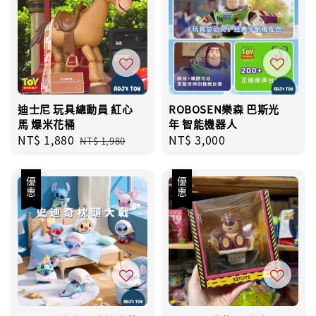
迪士尼 玩具總動員 紅心
ROBOSEN樂森 巴斯光
馬 爆米花桶
年 智能機器人
Sale
NT$ 1,880
Regular
Regular
NT$ 3,000
NT$ 1,980
price
price
price
優惠
優惠