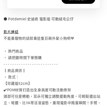
● Potdemiel 史迪奇 電影版 可動絨毛公仔
⠀
影片連結
不能養寵物的話就養這隻巨萌外星小狗吧💙
⠀
• 熱門商品
• 請把握時間下單預購
- - - - - - - - - - - - - - - - - - - - - - - - -
┃商品資訊┃
• 款式：
【珍藏版52cm】
✔️POM材質打造出全身高度可動活動骨架
頭部可任意轉動，耳朵可獨立調整擺動角度，可輕鬆擺出站
立、彎腰、比YA等活潑姿態，重現電影中搗蛋瞬間！手臂、