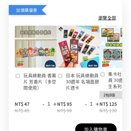
加價購優惠
瀏覽全部
集卡社 玩
玩具總動員 香薰
日本 玩具總動員
員 30週年
片 芳香片（多空
30週年 名場面膠
生系列 收
間使用）
片透卡
-
+
-
+
-
NT$ 47
NT$ 95
NT$ 125
NT$ 49
NT$ 99
NT$ 130
加入購物車