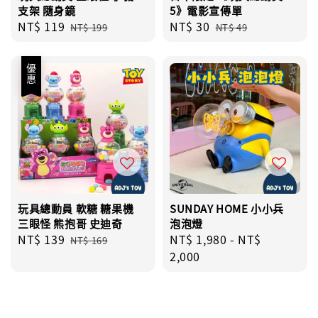
支架 隨身鏡
5》電影宣傳單
Sale
NT$ 119
Regular
Sale
NT$ 30
Regular
NT$ 199
NT$ 49
price
price
price
price
優惠
玩具總動員 軟糖 糖果機
SUNDAY HOME 小小兵
三眼怪 熊抱哥 史迪奇
泡泡燈
Sale
NT$ 139
Regular
Regular
NT$ 1,980
-
NT$
NT$ 169
price
price
price
2,000