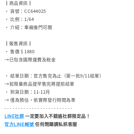
┃商品資訊┃
• 貨號：CC644025
• 比例：1/64
• 介紹：車廂後門可開
⠀
┃販售資訊┃
• 售價 $ 1880
→已包含國際運費及稅金
⠀
• 結單日期：官方售完為止（第一批9/11結單）
→若限量商品提早售完將提前結單
• 到貨日期：11-12月
→ 僅為預估，依實際發行時間為準
- - - - - - - - - - - - - - - - - - - - - - - - -
LINE社群
一定要加入不錯過社群限定品！
任何問題請私訊客服
官方LINE帳號