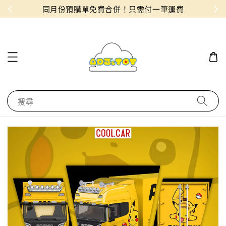
物！
同月份預購單免費合併！只需付一筆運費
搜尋