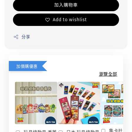
加入購物車
Add to wishlist
分享
加價購優惠
瀏覽全部
集卡社 玩
玩具總動員 香薰
日本 玩具總動員