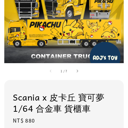
1
/
7
Scania x 皮卡丘 寶可夢
1/64 合金車 貨櫃車
Regular
NT$ 880