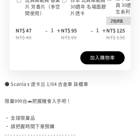
員 30週年
片 芳香片（多空
30週年 名場面膠
生系列 收
間使用）
片透卡
-
+
-
+
-
NT$ 47
NT$ 95
NT$ 125
NT$ 49
NT$ 99
NT$ 130
加入購物車
● Scania x 皮卡丘 1/64 合金車 貨櫃車
⠀
限量999台🚗把握機會入手吧！
⠀
• 全球限量品
• 請把握時間下單預購
- - - - - - - - - - - - - - - - - - - - - - - - -