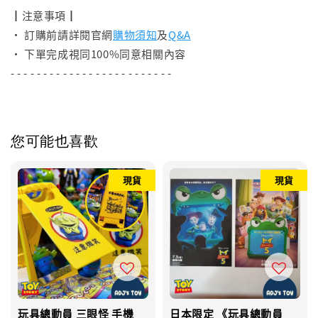
┃注意事項┃
• 訂購前請詳閱官網
購物須知
及
Q&A
• 下單完成視同100%同意相關內容
- - - - - - - - - - - - - - - - - - - - - - - - -
您可能也喜歡
現貨
現貨
玩具總動員 三眼怪 手機
日本限定 《玩具總動員