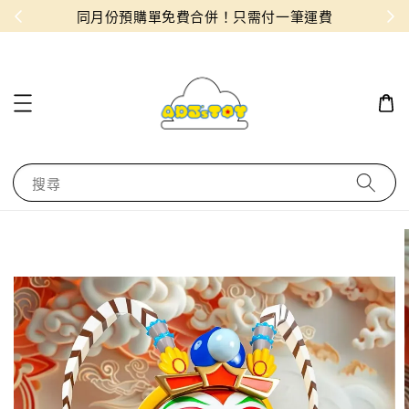
物！
同月份預購單免費合併！只需付一筆運費
搜尋