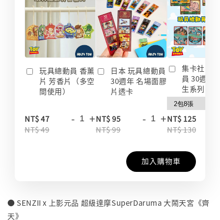
集卡社 玩
玩具總動員 香薰
日本 玩具總動員
員 30週年
片 芳香片（多空
30週年 名場面膠
生系列 收
間使用）
片透卡
-
+
-
+
-
NT$ 47
NT$ 95
NT$ 125
NT$ 49
NT$ 99
NT$ 130
加入購物車
● SENZII x 上影元品 超級達摩SuperDaruma 大鬧天宮《齊
天》