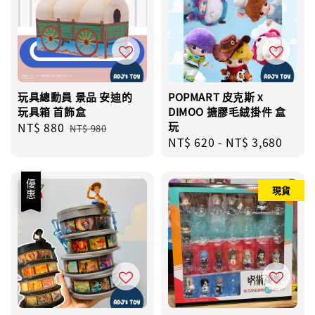
玩具總動員 景品 安迪的
POPMART 皮克斯 x
玩具箱 首飾盒
DIMOO 搪膠毛絨掛件 盒
Sale
NT$ 880
Regular
玩
NT$ 980
Regular
NT$ 620
-
NT$ 3,680
price
price
price
優惠
現貨