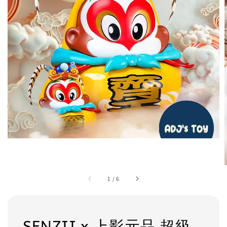
1
/
6
SENZII x 上影元品 超級