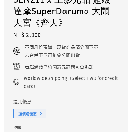
達摩SuperDaruma 大鬧
天宮《齊天》
Regular
NT$ 2,000
price
不同月份預購、現貨商品請分開下單
若合併下單可能會分開出貨
若超過結單時間請先詢問可否追加
Worldwide shipping（Select TWD for credit
card）
適用優惠
加價購優惠
預購