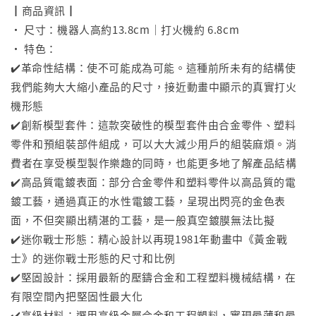
┃商品資訊┃
• 尺寸：機器人高約13.8cm｜打火機約 6.8cm
• 特色：
✔️革命性結構：使不可能成為可能。這種前所未有的結構使
我們能夠大大縮小產品的尺寸，接近動畫中顯示的真實打火
機形態
✔️創新模型套件：這款突破性的模型套件由合金零件、塑料
零件和預組裝部件組成，可以大大減少用戶的組裝麻煩。消
費者在享受模型製作樂趣的同時，也能更多地了解產品結構
✔️高品質電鍍表面：部分合金零件和塑料零件以高品質的電
鍍工藝，通過真正的水性電鍍工藝，呈現出閃亮的金色表
面，不但突顯出精湛的工藝，是一般真空鍍膜無法比擬
✔️迷你戰士形態：精心設計以再現1981年動畫中《黃金戰
士》的迷你戰士形態的尺寸和比例
✔️堅固設計：採用最新的壓鑄合金和工程塑料機械結構，在
有限空間內把堅固性最大化
✔️高級材料：選用高級金屬合金和工程塑料，實現最薄和最