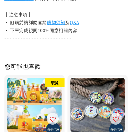
┃注意事項┃
• 訂購前請詳閱官網
購物須知
及
Q&A
• 下單完成視同100%同意相關內容
- - - - - - - - - - - - - - - - - - - - - - - - -
您可能也喜歡
現貨