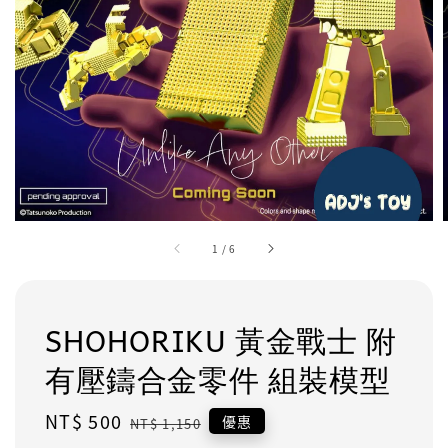
1
/
6
SHOHORIKU 黃金戰士 附
有壓鑄合金零件 組裝模型
Sale
NT$ 500
Regular
優惠
NT$ 1,150