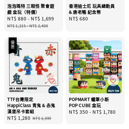
泡泡瑪特 三眼怪 聚會遊
香港迪士尼 玩具總動員
戲 盒玩（特價）
& 唐老鴨 紀念幣
Sale
NT$ 880
-
NT$ 1,699
Regular
Regular
NT$ 680
price
price
price
NT$ 1,215
-
NT$ 2,430
優惠
TTF台灣限定
POPMART 蠟筆小新
HappiClass 青鬼 & 赤鬼
POP CUBE 盒玩
漢堡吊卡套組
Regular
NT$ 350
-
NT$ 1,780
Sale
NT$ 1,280
Regular
price
NT$ 1,399
price
price