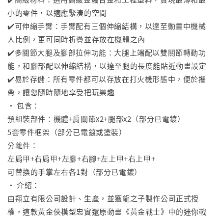
小的零件，以適應緊湊的空間
✔️可伸縮手臂：手臂配有三個伸縮結構，以達至動畫中機械
人比例，更可同時折疊並存放在機體之內
✔️多關節大腿及腳部拉伸功能：大腿上端配以雙關節轉動功
能，和腳部配以伸縮結構，以達至腿的長度能貼近動畫設定
✔️易於存儲：所有零件都可以存放在打火機形態中，便於攜
帶，讓您隨時隨地享受把玩樂趣
• 包含：
預組裝部件：機體+肩關節x2+腿部x2（部分已電鍍）
5套零件框架（部分已電鍍或塗裝）
分離件：
左肩甲+右肩甲+左腳+右腳+左上甲+右上甲+
可替換的手掌左右各1對（部分已電鍍）
• 介紹：
由翔立有限公司設計、生產，並獲龍之子製作公司正式授
權，這款黃金俠模型忠實還原動畫《黃金戰士》中的迷你戰