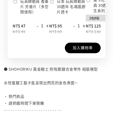
玩具總動員 香薰
日本 玩具總動員
員 30週年
片 芳香片（多空
30週年 名場面膠
生系列 收
間使用）
片透卡
-
+
-
+
-
NT$ 47
NT$ 95
NT$ 125
NT$ 49
NT$ 99
NT$ 130
加入購物車
● SHOHORIKU 黃金戰士 附有壓鑄合金零件 組裝模型
⠀
水性電鍍工藝才能呈現出閃亮的金色表面✨
⠀
• 熱門商品
• 請把握時間下單預購
- - - - - - - - - - - - - - - - - - - - - - - - -