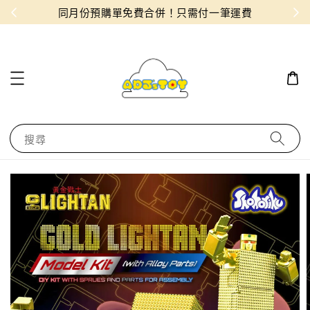
物！
同月份預購單免費合併！只需付一筆運費
搜尋