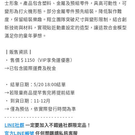
士形象。產品包含塑料、金屬及預組零件，具高可動性，可
變形為打火機形態。部分金屬零件預先組裝，降低製作難
度，保留組裝樂趣。翔立團隊突破尺寸與變形限制，結合創
新技術與材料，實現貼近動畫設定的造型，讓這款合金模型
滿足你的童年夢想。
⠀
┃販售資訊┃
• 售價 $ 1150（VIP享免運優惠）
→已包含國際運費及稅金
⠀
• 結單日期：5/20 18:00結單
→若限量商品提早售完將提前結單
• 到貨日期：11-12月
→ 僅為預估，依實際發行時間為準
- - - - - - - - - - - - - - - - - - - - - - - - -
LINE社群
一定要加入不錯過社群限定品！
任何問題請私訊客服
官方LINE帳號