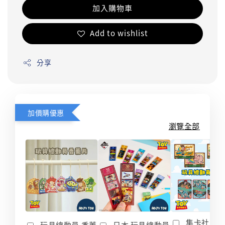
加入購物車
Add to wishlist
分享
加價購優惠
瀏覽全部
集卡社 玩
玩具總動員 香薰
日本 玩具總動員