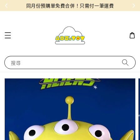
物！
同月份預購單免費合併！只需付一筆運費
搜尋