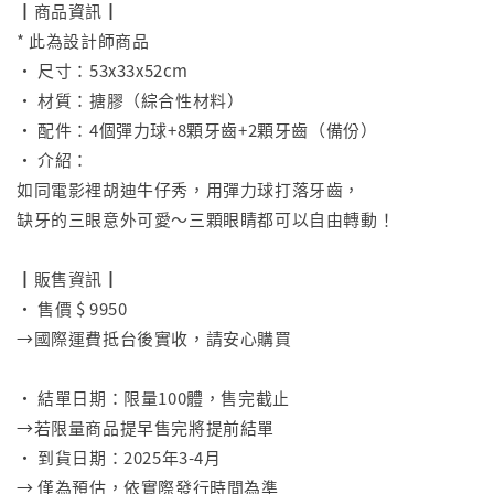
┃商品資訊┃
* 此為設計師商品
• 尺寸：53x33x52cm
• 材質：搪膠（綜合性材料）
• 配件：4個彈力球+8顆牙齒+2顆牙齒（備份）
• 介紹：
如同電影裡胡迪牛仔秀，用彈力球打落牙齒，
缺牙的三眼意外可愛～三顆眼睛都可以自由轉動！
⠀
┃販售資訊┃
• 售價 $ 9950
→國際運費抵台後實收，請安心購買
⠀
• 結單日期：限量100體，售完截止
→若限量商品提早售完將提前結單
• 到貨日期：2025年3-4月
→ 僅為預估，依實際發行時間為準