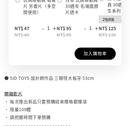
員 30週年
片 芳香片（多空
30週年 名場面膠
生系列 收
間使用）
片透卡
-
+
-
+
-
NT$ 47
NT$ 95
NT$ 125
NT$ 49
NT$ 99
NT$ 130
加入購物車
● SID TOYS 設計師作品 三眼怪大板牙 53cm
⠀
開箱影片
• 每次推出新品只要預購結束價格都爆漲
• 限量100體
• 請把握時間下單預購
- - - - - - - - - - - - - - - - - - - - - - - - -