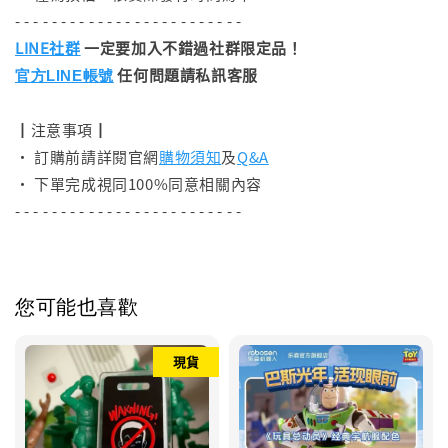
- - - - - - - - - - - - - - - - - - - - - - - - -
LINE社群
一定要加入不錯過社群限定品！
任何問題請私訊客服
官方LINE帳號
┃注意事項┃
• 訂購前請詳閱官網
購物須知
及
Q&A
• 下單完成視同100%同意相關內容
- - - - - - - - - - - - - - - - - - - - - - - - -
您可能也喜歡
現貨