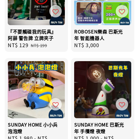
『不要觸碰我的玩具』
ROBOSEN樂森 巴斯光
阿薛 警告牌 立牌夾子
年 智能機器人
Sale
NT$ 129
Regular
Regular
NT$ 3,000
NT$ 199
price
price
price
SUNDAY HOME 小小兵
SUNDAY HOME 巴斯光
泡泡燈
年 手檯燈 夜燈
Regular
NT$ 1,980
-
NT$
Regular
NT$ 1,000
-
NT$