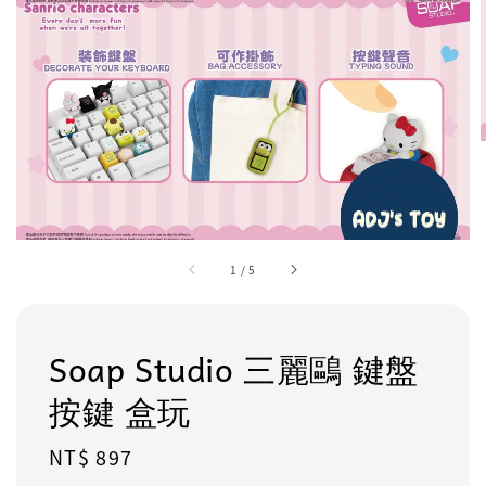
1
/
5
Soap Studio 三麗鷗 鍵盤
按鍵 盒玩
Regular
NT$ 897