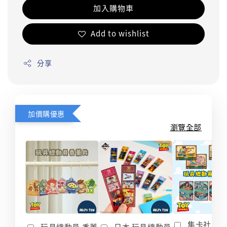
加入購物車
Add to wishlist
分享
加價購優惠
瀏覽全部
集卡社 玩
玩具總動員 香薰
日本 玩具總動員