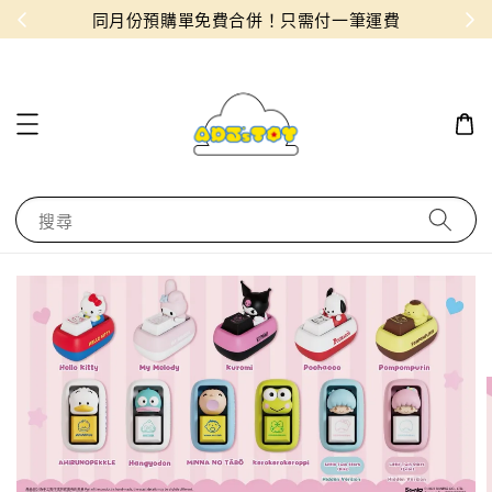
物！
同月份預購單免費合併！只需付一筆運費
搜尋