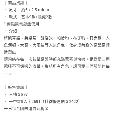
┃商品資訊┃
• 尺寸：約5 x 2.5 x 4cm
• 款式：基本9款+隱藏2款
* 僅限競電鍵盤使用
• 介紹：
將凱蒂貓、美樂蒂、酷洛米、帕恰狗、布丁狗、貝克鴨、人
魚漢頓、大寶、大眼蛙等人氣角色，化身成萌趣的鍵盤鍵帽
造型⌨️
讓粉絲在每一次敲擊鍵盤時都充滿驚喜與快樂，絕對是三麗
鷗迷不可錯過的收藏，集結所有角色，讓可愛三麗鷗陪伴每
一天！
⠀
┃販售資訊┃
• 三抽 $ 897
• 一中盒9入 $ 2691（社群優惠價 $ 2422）
→已包含國際運費及稅金
⠀