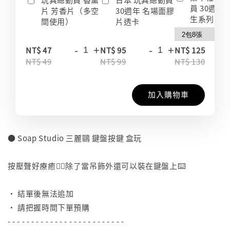
員 30週年
片 芳香片（多空
30週年 名場面膠
生系列 收
間使用）
片透卡
-
+
-
+
-
NT$ 47
NT$ 95
NT$ 125
NT$ 49
NT$ 99
NT$ 130
加入購物車
● Soap Studio 三麗鷗 鍵盤按鍵 盒玩
⠀
按壓聲好療癒👍🏻除了當吊飾外還可以裝在鍵盤上⌨️
⠀
• 結單後無法追加
• 請把握時間下單預購
- - - - - - - - - - - - - - - - - - - - - - - - -