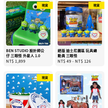
現貨
現貨
BEN STUDIO 設計師公
絕版 迪士尼園區 玩具總
仔 三眼怪 外星人 1.0
動員 三眼怪
Regular
NT$ 1,899
Regular
NT$ 49
-
NT$ 126
price
price
現貨