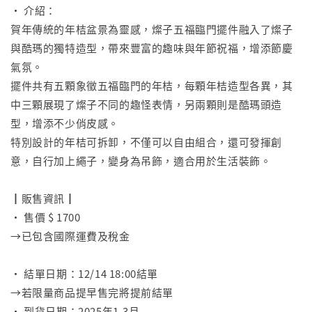
• 介紹：
賀年傳統的年桔盆景為靈感，燦子五福臨門擺件融入了燦子
與酷瑪的獨特造型，帶來豐富的趣味與年節祝福，增添節慶
氣氛。
擺件共有五顆象徵五福臨門的年桔，每顆年桔造型各異，其
中三顆展現了燦子不同的趣怪表情，另兩顆則是酷瑪頭造
型，增添不少俏皮感。
特別設計的年桔可拆卸，不僅可以自由組合，還可發揮創
意，自行加上繩子，變身為吊飾，適合用於生活裝飾。
⠀
┃販售資訊┃
• 售價 $ 1700
→已包含國際運費及稅金
⠀
• 結單日期：12/14 18:00結單
→若限量商品提早售完將提前結單
• 到貨日期：2025年1-3月