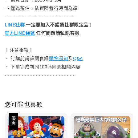
→ 僅為預估，依實際發行時間為準
- - - - - - - - - - - - - - - - - - - - - - - - -
LINE社群
一定要加入不錯過社群限定品！
任何問題請私訊客服
官方LINE帳號
┃注意事項┃
• 訂購前請詳閱官網
購物須知
及
Q&A
• 下單完成視同100%同意相關內容
- - - - - - - - - - - - - - - - - - - - - - - - -
您可能也喜歡
優惠