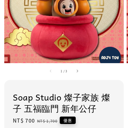
1
/
3
Soap Studio 燦子家族 燦
子 五福臨門 新年公仔
Sale
NT$ 700
Regular
優惠
NT$ 1,700