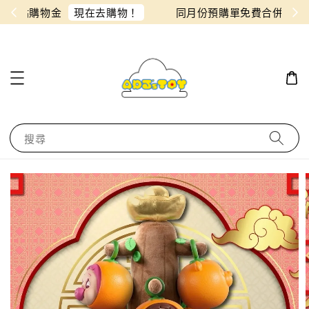
物！
同月份預購單免費合併！只需付一筆運費
搜尋