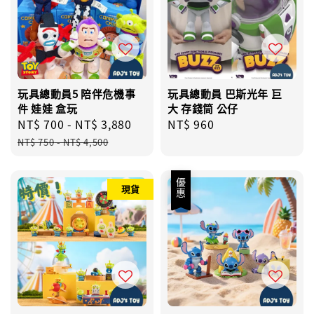
玩具總動員5 陪伴危機事
玩具總動員 巴斯光年 巨
件 娃娃 盒玩
大 存錢筒 公仔
Sale
NT$ 700
-
NT$ 3,880
Regular
Regular
NT$ 960
price
price
price
NT$ 750
-
NT$ 4,500
優惠
現貨