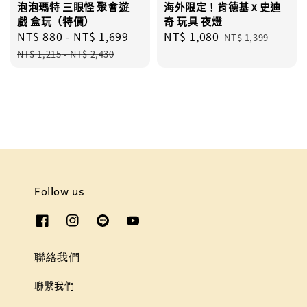
泡泡瑪特 三眼怪 聚會遊
海外限定！肯德基 x 史迪
戲 盒玩（特價）
奇 玩具 夜燈
Sale
NT$ 880
-
NT$ 1,699
Regular
Sale
NT$ 1,080
Regular
NT$ 1,399
price
price
price
price
NT$ 1,215
-
NT$ 2,430
Follow us
聯絡我們
聯繫我們