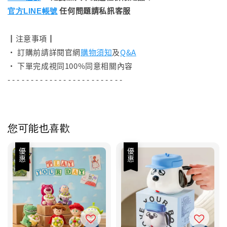
任何問題請私訊客服
官方LINE帳號
┃注意事項┃
• 訂購前請詳閱官網
購物須知
及
Q&A
• 下單完成視同100%同意相關內容
- - - - - - - - - - - - - - - - - - - - - - - - -
您可能也喜歡
優惠
優惠