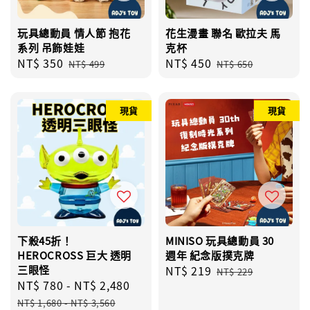
玩具總動員 情人節 抱花
花生漫畫 聯名 歐拉夫 馬
系列 吊飾娃娃
克杯
Sale
NT$ 350
Regular
Sale
NT$ 450
Regular
NT$ 499
NT$ 650
price
price
price
price
現貨
現貨
下殺45折！
MINISO 玩具總動員 30
HEROCROSS 巨大 透明
週年 紀念版撲克牌
三眼怪
Sale
NT$ 219
Regular
NT$ 229
Sale
NT$ 780
-
NT$ 2,480
Regular
price
price
price
price
NT$ 1,680
-
NT$ 3,560