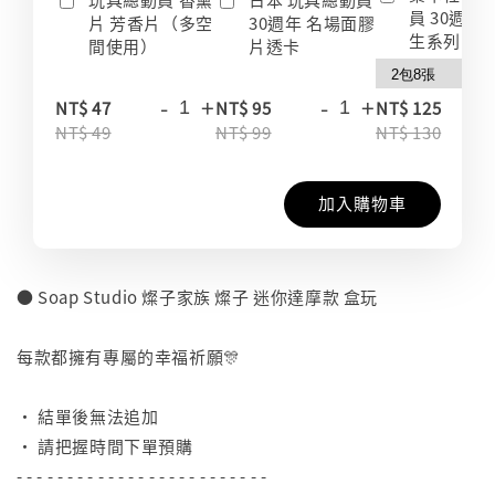
員 30週年
片 芳香片（多空
30週年 名場面膠
生系列 收
間使用）
片透卡
-
+
-
+
-
NT$ 47
NT$ 95
NT$ 125
NT$ 49
NT$ 99
NT$ 130
加入購物車
● Soap Studio 燦子家族 燦子 迷你達摩款 盒玩
⠀
每款都擁有專屬的幸福祈願🎊
⠀
• 結單後無法追加
• 請把握時間下單預購
- - - - - - - - - - - - - - - - - - - - - - - - -