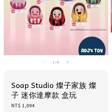
1
/
8
Soap Studio 燦子家族 燦
子 迷你達摩款 盒玩
Regular
NT$ 1,094