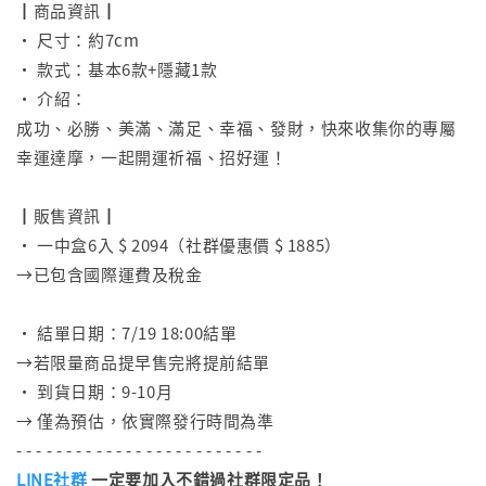
┃商品資訊┃
• 尺寸：約7cm
• 款式：基本6款+隱藏1款
• 介紹：
成功、必勝、美滿、滿足、幸福、發財，快來收集你的專屬
幸運達摩，一起開運祈福、招好運！
⠀
┃販售資訊┃
• 一中盒6入 $ 2094（社群優惠價 $ 1885）
→已包含國際運費及稅金
⠀
• 結單日期：7/19 18:00結單
→若限量商品提早售完將提前結單
• 到貨日期：9-10月
→ 僅為預估，依實際發行時間為準
- - - - - - - - - - - - - - - - - - - - - - - - -
LINE社群
一定要加入不錯過社群限定品！