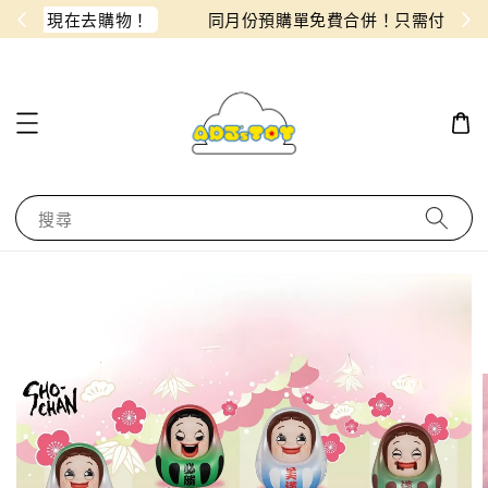
物！
同月份預購單免費合併！只需付一筆運費
搜尋