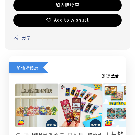
加入購物車
Add to wishlist
分享
加價購優惠
瀏覽全部
集卡社 玩
玩具總動員 香薰
日本 玩具總動員