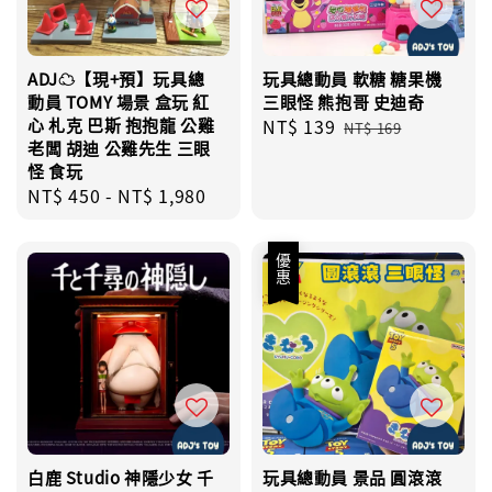
ADJ☁️【現+預】玩具總
玩具總動員 軟糖 糖果機
動員 TOMY 場景 盒玩 紅
三眼怪 熊抱哥 史迪奇
心 札克 巴斯 抱抱龍 公雞
Sale
NT$ 139
Regular
NT$ 169
老闆 胡迪 公雞先生 三眼
price
price
怪 食玩
Regular
NT$ 450
-
NT$ 1,980
price
優惠
白鹿 Studio 神隱少女 千
玩具總動員 景品 圓滾滾