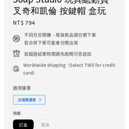
叉奇和凱倫 按鍵帽 盒玩
Regular
NT$ 794
price
不同月份預購、現貨商品請分開下單
若合併下單可能會分開出貨
若超過結單時間請先詢問可否追加
Worldwide shipping（Select TWD for credit
card）
適用優惠
加價購優惠
預購
訂金
尾款