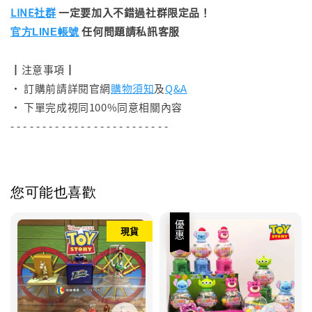
LINE社群
一定要加入不錯過社群限定品！
任何問題請私訊客服
官方LINE帳號
┃注意事項┃
• 訂購前請詳閱官網
購物須知
及
Q&A
• 下單完成視同100%同意相關內容
- - - - - - - - - - - - - - - - - - - - - - - - -
您可能也喜歡
優惠
現貨