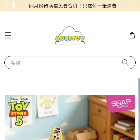
物！
同月份預購單免費合併！只需付一筆運費
搜尋