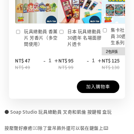
集卡社 玩
玩具總動員 香薰
日本 玩具總動員
員 30週年
片 芳香片（多空
30週年 名場面膠
生系列 收
間使用）
片透卡
-
+
-
+
-
NT$ 47
NT$ 95
NT$ 125
NT$ 49
NT$ 99
NT$ 130
加入購物車
● Soap Studio 玩具總動員 叉奇和凱倫 按鍵帽 盒玩
⠀
按壓聲好療癒👍🏻除了當吊飾外還可以裝在鍵盤上⌨️