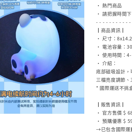
• 熱門商品
• 請把握時間
- - - - - - - - - - -
┃商品資訊┃
• 尺寸：8x14.2
• 電池容量：30
• 使用時間：4
• 介紹：
底部磁吸設計，
三檔亮度調節、
* 國際運送不挑
⠀
┃販售資訊┃
• 官方售價 $ 6
• 預購優惠 $ 5
→已包含國際運