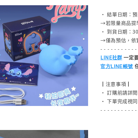
⠀
• 結單日期：預
→若限量商品提
• 到貨日期：30
→僅為預估，依
- - - - - - - - - - -
LINE社群
一定要
官方LINE帳號
┃注意事項┃
• 訂購前請詳
• 下單完成視同
- - - - - - - - - - -