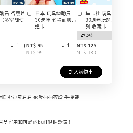
動員 香薰片
日本 玩具總動員
集卡社 玩具總動員
（多空間使
30週年 名場面膠片
30週年玩趣人生系
透卡
列 收藏卡
-
+
-
+
-
+
NT$ 95
NT$ 125
NT$ 99
NT$ 130
加入購物車
HOME 史迪奇屁屁 磁吸拍拍夜燈 手機架
💙實用和可愛的buff狠狠疊滿！