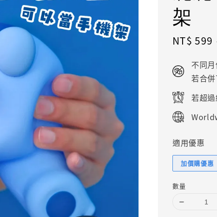
架
Sale
NT$ 599
price
不同月
若合併
若超過
Worldw
適用優惠
加價購優惠
數量