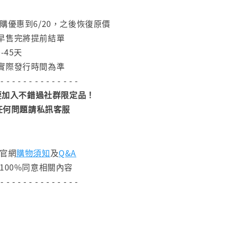
購優惠到6/20，之後恢復原價
早售完將提前結單
-45天
實際發行時間為準
 - - - - - - - - - - - - - -
加入不錯過社群限定品！
任何問題請私訊客服
閱官網
購物須知
及
Q&A
100%同意相關內容
 - - - - - - - - - - - - - -