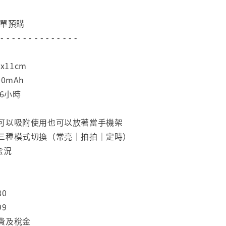
下單預購
 - - - - - - - - - - - - - -
x11cm
0mAh
-6小時
可以吸附使用也可以放著當手機架
三種模式切換（常亮｜拍拍｜定時）
盒況
80
99
費及稅金