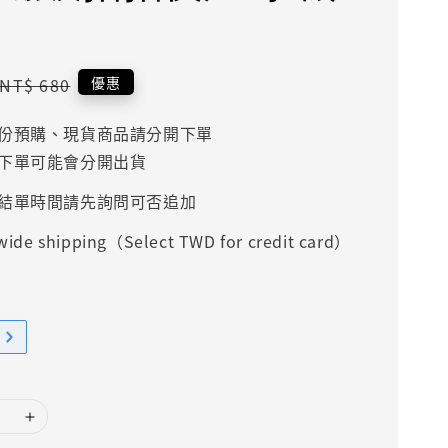
Regular
優惠
NT$ 680
price
份預購、現貨商品請分開下單
下單可能會分開出貨
結單時間請先詢問可否追加
ide shipping（Select TWD for credit card）