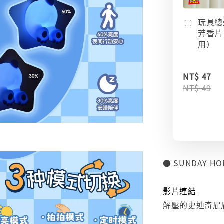
玩具總
芳香片
用）
NT$ 47
NT$ 49
● SUNDAY 
⠀
影片連結
解壓的史迪奇屁屁
⠀