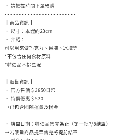
• 請把握時間下單預購
- - - - - - - - - - - - - - - - - - - - - - - - -
┃商品資訊┃
• 尺寸：本體約23cm
• 介紹：
可以用來做巧克力、果凍、冰塊等
*不包含任何食材原料
*特價品不挑盒況
⠀
┃販售資訊┃
• 官方售價 $ 3850日幣
• 特價優惠 $ 520
→已包含國際運費及稅金
⠀
• 結單日期：特價品售完為止（第一批7/8結單）
→若限量商品提早售完將提前結單