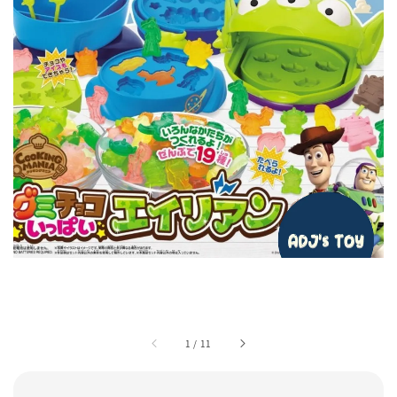
1
/
11