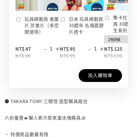
集卡社 玩
玩具總動員 香薰
日本 玩具總動員
員 30週年
片 芳香片（多空
30週年 名場面膠
生系列 收
間使用）
片透卡
-
+
-
+
-
NT$ 47
NT$ 95
NT$ 125
NT$ 49
NT$ 99
NT$ 130
加入購物車
● TAKARA TOMY 三眼怪 造型模具組合
⠀
六折優惠🔥懶人表示買來當冰塊模具🧊
⠀
• 特價商品數量有限