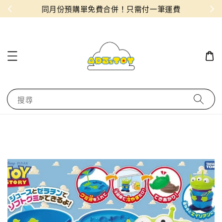
物！
同月份預購單免費合併！只需付一筆運費
搜尋