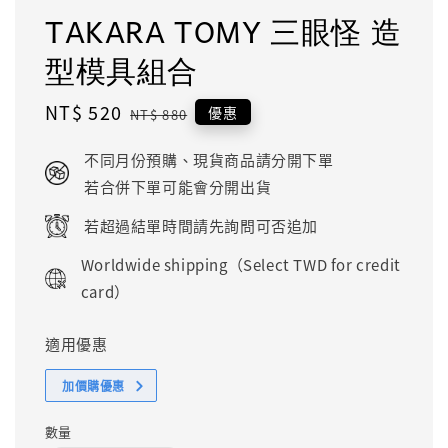
TAKARA TOMY 三眼怪 造
型模具組合
Sale
NT$ 520
Regular
優惠
NT$ 880
price
price
不同月份預購、現貨商品請分開下單
若合併下單可能會分開出貨
若超過結單時間請先詢問可否追加
Worldwide shipping（Select TWD for credit
card）
適用優惠
加價購優惠
數量