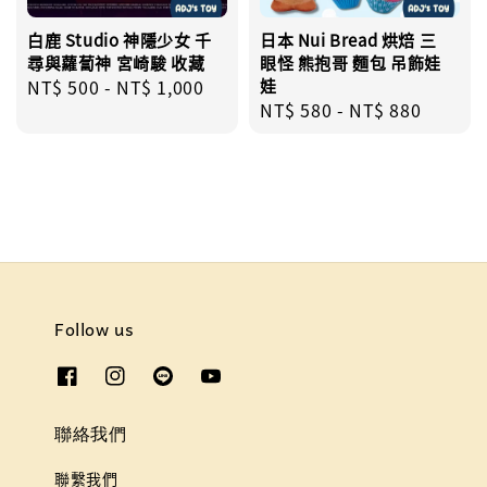
白鹿 Studio 神隱少女 千
日本 Nui Bread 烘焙 三
尋與蘿蔔神 宮崎駿 收藏
眼怪 熊抱哥 麵包 吊飾娃
Regular
NT$ 500
-
NT$ 1,000
娃
Regular
NT$ 580
-
NT$ 880
price
price
Follow us
聯絡我們
聯繫我們