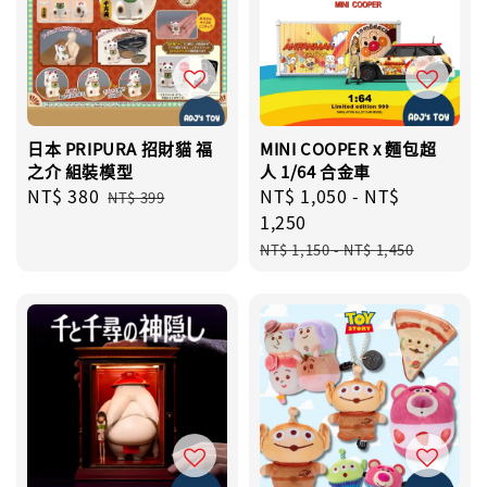
日本 PRIPURA 招財貓 福
MINI COOPER x 麵包超
之介 組裝模型
人 1/64 合金車
Sale
NT$ 380
Regular
Sale
NT$ 1,050
-
NT$
NT$ 399
price
price
price
1,250
Regular
NT$ 1,150
-
NT$ 1,450
price