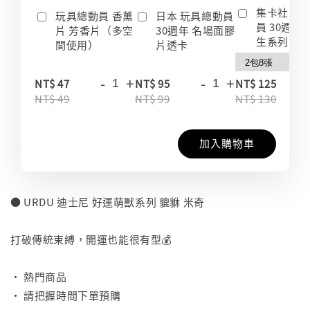
集卡社 玩
玩具總動員 香薰
日本 玩具總動員
員 30週年
片 芳香片（多空
30週年 名場面膠
生系列 收
間使用）
片透卡
-
+
-
+
-
NT$ 47
NT$ 95
NT$ 125
NT$ 49
NT$ 99
NT$ 130
加入購物車
● URDU 迪士尼 好運萌獸系列 貔貅 米奇
⠀
打破傳統束縛，開運也能很有型💰
⠀
• 熱門商品
• 請把握時間下單預購