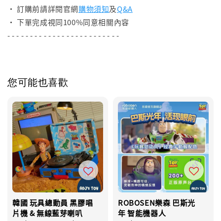
• 訂購前請詳閱官網
購物須知
及
Q&A
• 下單完成視同100%同意相關內容
- - - - - - - - - - - - - - - - - - - - - - - - -
您可能也喜歡
韓國 玩具總動員 黑膠唱
ROBOSEN樂森 巴斯光
片機 & 無線藍芽喇叭
年 智能機器人