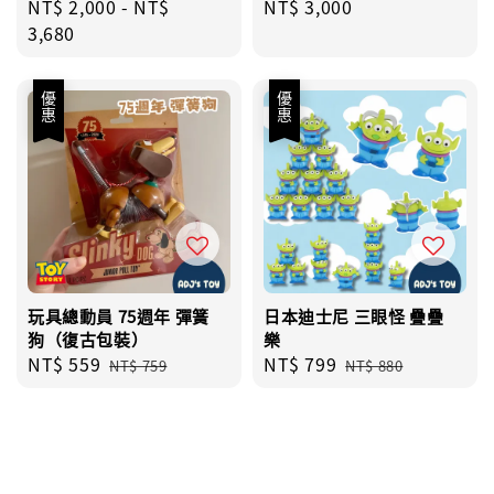
Regular
NT$ 2,000
-
NT$
Regular
NT$ 3,000
price
3,680
price
優惠
優惠
玩具總動員 75週年 彈簧
日本迪士尼 三眼怪 疊疊
狗（復古包裝）
樂
Sale
NT$ 559
Regular
Sale
NT$ 799
Regular
NT$ 759
NT$ 880
price
price
price
price