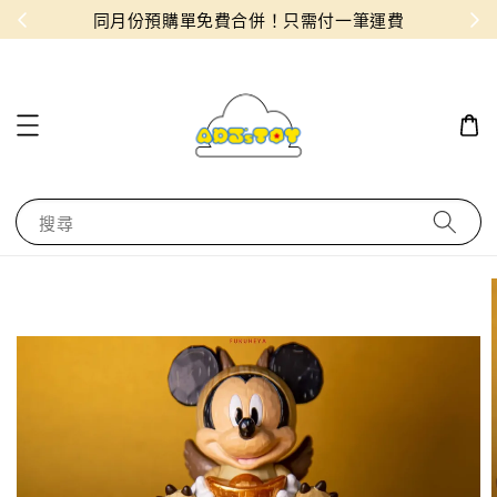
物！
同月份預購單免費合併！只需付一筆運費
搜尋