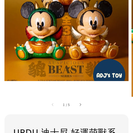
1
/
5
URDU 迪士尼 好運萌獸系