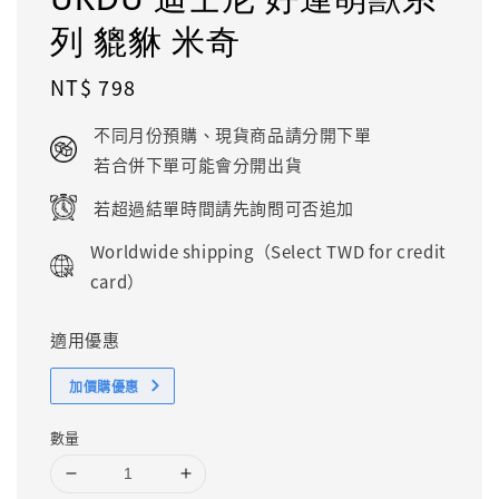
列 貔貅 米奇
Regular
NT$ 798
price
不同月份預購、現貨商品請分開下單
若合併下單可能會分開出貨
若超過結單時間請先詢問可否追加
Worldwide shipping（Select TWD for credit
card）
適用優惠
加價購優惠
數量