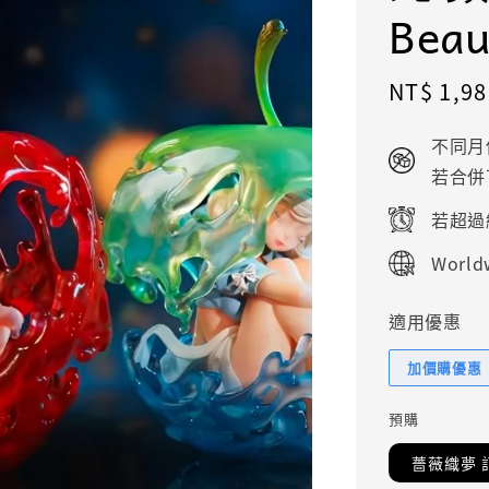
Beau
Sale
NT$ 1,98
price
不同月
若合併
若超過
Worldw
適用優惠
加價購優惠
預購
薔薇織夢 