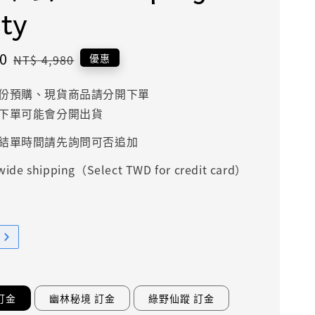
ty
0
Regular
優惠
NT$ 4,980
price
份預購、現貨商品請分開下單
下單可能會分開出貨
結單時間請先詢問可否追加
ide shipping（Select TWD for credit card）
訂金
幽林秘境 訂金
綠野仙蹤 訂金