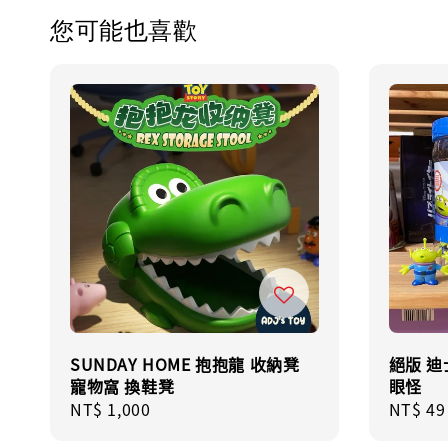
您可能也喜歡
SUNDAY HOME 抱抱龍 收納凳
絕版 迪
寵物窩 換鞋凳
眼怪
Regular
NT$ 1,000
Regula
NT$ 49
price
price