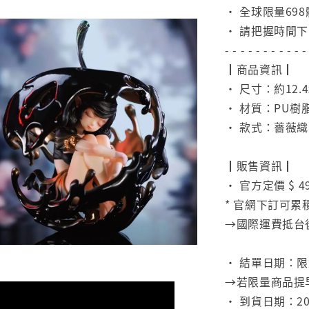
• 全球限量698
• 請把握時間
- - - - - - - - - - -
┃商品資訊┃
• 尺寸：約12.4x
• 材質：PU樹
• 款式：薔薇
⠀
┃販售資訊┃
• 官方定價 $ 4
* 官網下訂可累
→國際運費抵台
⠀
• 結單日期：
→若限量商品提
• 到貨日期：20