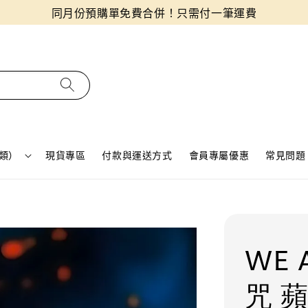
同月份預購單免費合併！只需付一筆運費
類）
現貨專區
付款與運送方式
會員專屬優惠
常見問題 
WE 
咒 蘋