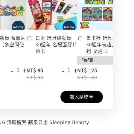
動員 香薰片
日本 玩具總動員
集卡社 玩具總動員
（多空間使
30週年 名場面膠片
30週年玩趣人生系
透卡
列 收藏卡
-
+
-
+
-
+
NT$ 95
NT$ 125
NT$ 99
NT$ 130
加入購物車
ING 沉睡魔咒 蘋果公主 Sleeping Beauty