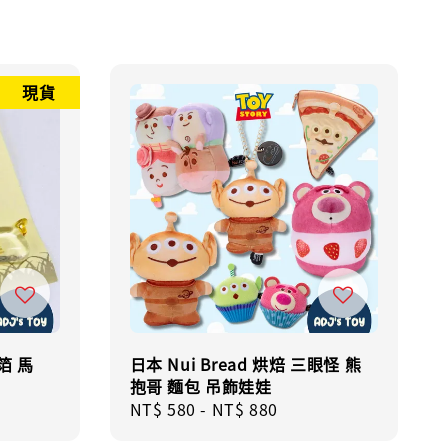
現貨
箔 馬
日本 Nui Bread 烘焙 三眼怪 熊
抱哥 麵包 吊飾娃娃
Regular
NT$ 580
-
NT$ 880
price