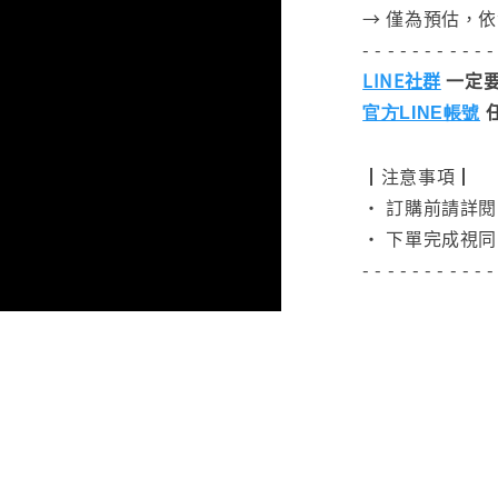
→ 僅為預估，
- - - - - - - - - - -
LINE社群
一定要
官方LINE帳號
┃注意事項┃
• 訂購前請詳
• 下單完成視同
- - - - - - - - - - -