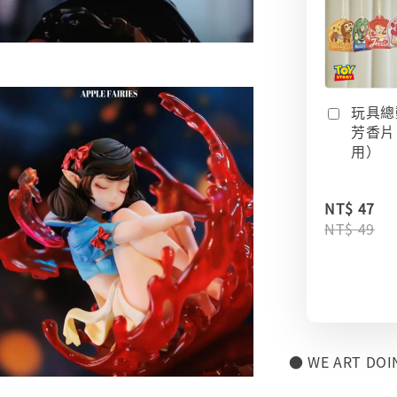
玩具總
芳香片
用）
NT$ 47
NT$ 49
● WE ART DO
⠀