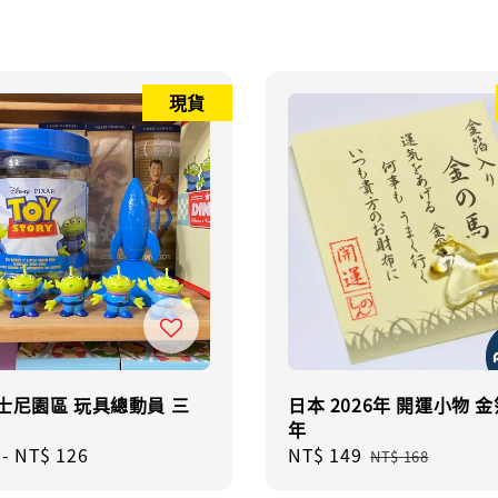
現貨
士尼園區 玩具總動員 三
日本 2026年 開運小物 金
年
r
-
NT$ 126
Sale
NT$ 149
Regular
NT$ 168
price
price