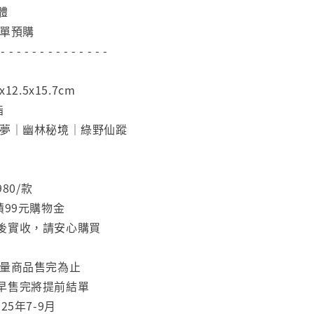
體
下單預購
 - - - - - - - - - - - - - -
12.5x15.7cm
脂
織夢｜幽林秘境｜綠野仙蹤
980/款
積99元購物金
後實收，請安心購買
限量商品售完為止
早售完將提前結單
25年7-9月