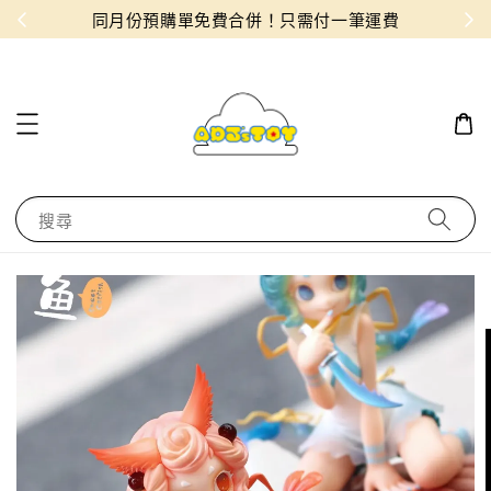
物！
同月份預購單免費合併！只需付一筆運費
搜尋