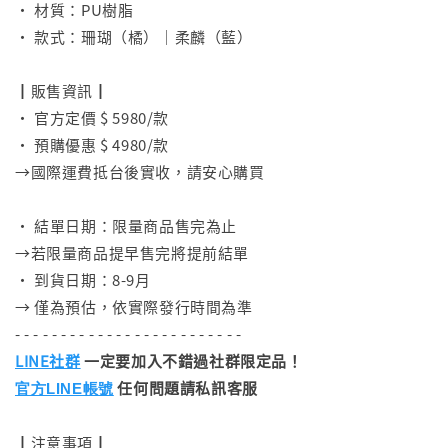
• 材質：PU樹脂
• 款式：珊瑚（橘）｜柔麟（藍）
⠀
┃販售資訊┃
• 官方定價 $ 5980/款
• 預購優惠 $ 4980/款
→國際運費抵台後實收，請安心購買
⠀
• 結單日期：限量商品售完為止
→若限量商品提早售完將提前結單
• 到貨日期：8-9月
→ 僅為預估，依實際發行時間為準
- - - - - - - - - - - - - - - - - - - - - - - - -
LINE社群
一定要加入不錯過社群限定品！
任何問題請私訊客服
官方LINE帳號
┃注意事項┃