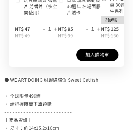
員 30週年
片 芳香片（多空
30週年 名場面膠
生系列 收
間使用）
片透卡
-
+
-
+
-
NT$ 47
NT$ 95
NT$ 125
NT$ 49
NT$ 99
NT$ 130
加入購物車
● WE ART DOING 甜蝦貓貓魚 Sweet Catfish
⠀
• 全球限量499體
• 請把握時間下單預購
- - - - - - - - - - - - - - - - - - - - - - - - -
┃商品資訊┃
• 尺寸：約14x15.2x16cm