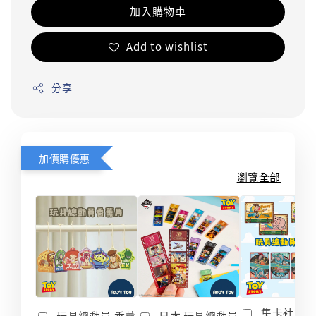
加入購物車
Add to wishlist
分享
加價購優惠
瀏覽全部
集卡社 玩
玩具總動員 香薰
日本 玩具總動員