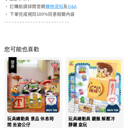
• 訂購前請詳閱官網
購物須知
及
Q&A
• 下單完成視同100%同意相關內容
- - - - - - - - - - - - - - - - - - - - - - - - -
您可能也喜歡
優惠
玩具總動員 景品 休息時
玩具總動員 鍵盤 解壓冷
間 坐姿公仔
靜鍵 盒玩