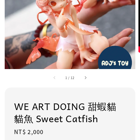
1
/
12
WE ART DOING 甜蝦貓
貓魚 Sweet Catfish
Regular
NT$ 2,000