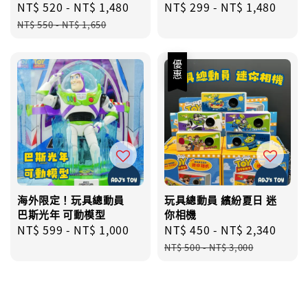
Sale
NT$ 520
-
NT$ 1,480
Regular
Regular
NT$ 299
-
NT$ 1,480
price
price
price
NT$ 550
-
NT$ 1,650
優惠
海外限定！玩具總動員
玩具總動員 繽紛夏日 迷
巴斯光年 可動模型
你相機
Regular
NT$ 599
-
NT$ 1,000
Sale
NT$ 450
-
NT$ 2,340
Regu
price
price
pric
NT$ 500
-
NT$ 3,000